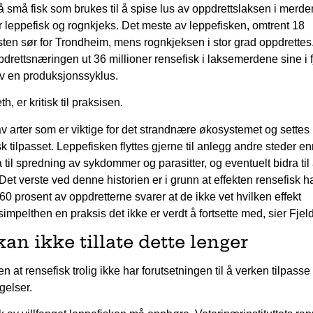
å små fisk som brukes til å spise lus av oppdrettslaksen i merd
er leppefisk og rognkjeks. Det meste av leppefisken, omtrent 18
ysten sør for Trondheim, mens rognkjeksen i stor grad oppdrettes
ppdrettsnæringen ut 36 millioner rensefisk i laksemerdene sine i fj
 av en produksjonssyklus.
, er kritisk til praksisen.
 arter som er viktige for det strandnære økosystemet og settes 
k tilpasset. Leppefisken flyttes gjerne til anlegg andre steder e
 til spredning av sykdommer og parasitter, og eventuelt bidra til
Det verste ved denne historien er i grunn at effekten rensefisk h
60 prosent av oppdretterne svarer at de ikke vet hvilken effekt
 simpelthen en praksis det ikke er verdt å fortsette med, sier Fjel
an ikke tillate dette lenger
ten at rensefisk trolig ikke har forutsetningen til å verken tilpasse
gelser.