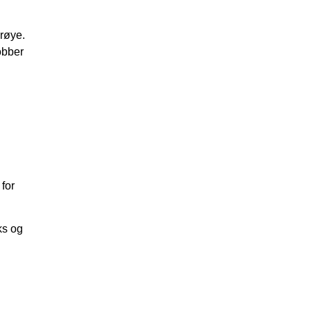
ørøye.
obber
for
ks og