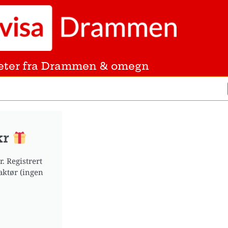
eter fra Drammen & omegn
kr
. Registrert
aktør (ingen