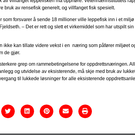
 av villfanget leppefisken må opphøre. Veterinærinstituttets rap
 bruk av rensefisk generelt, og villfanget fisk spesielt.
som forsvarer å sende 18 millioner ville leppefisk inn i et milj
jeldseth. – Det er rett og slett et virkemiddel som har utspilt sin r
n ikke kan tillate videre vekst i en næring som påfører miljøet o
m de gjør.
t sterkere grep om rammebetingelsene for oppdrettsnæringen. All
anlegg og utvidelse av eksisterende, må skje med bruk av lukke
overgang til lukkede løsninger for alle eksisterende oppdrettsanl