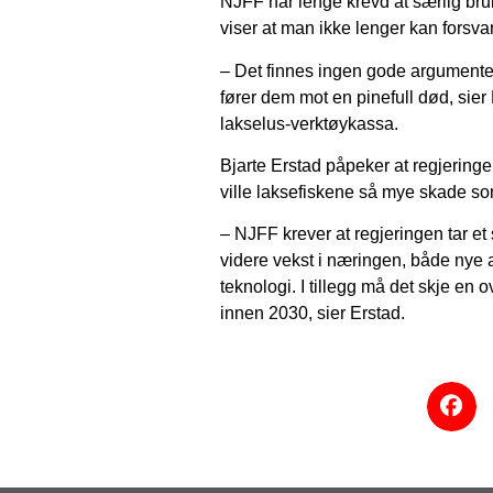
NJFF har lenge krevd at særlig bruk
viser at man ikke lenger kan forsvare
– Det finnes ingen gode argumenter 
fører dem mot en pinefull død, sier F
lakselus-verktøykassa.
Bjarte Erstad påpeker at regjeringe
ville laksefiskene så mye skade so
– NJFF krever at regjeringen tar e
videre vekst i næringen, både nye 
teknologi. I tillegg må det skje en 
innen 2030, sier Erstad.