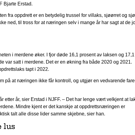
F Bjarte Erstad.
en fra oppdrett er en betydelig trussel for villaks, sjøørret og sj
e ned, til tross for at næringen selv i mange år har sagt at de j
eten i merdene øker. I fjor døde 16,1 prosent av laksen og 17,1
de var satt i merdene. Det er en økning fra både 2020 og 2021.
pdrettslaks tapt i 2022.
 på at næringen ikke får kontroll, og utgjør en vedvarende fare 
 etter år, sier Erstad i NJFF. – Det har lenge vært velkjent at la
erdene. Mindre kjent er det kanskje at oppdrettsnæringen er
aktisk talt alle disse lider samme skjebne, sier han.
 lus