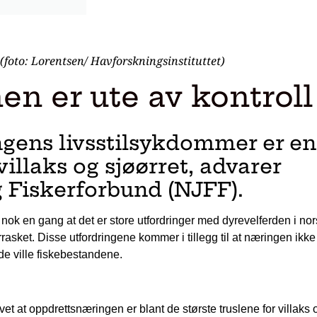
(foto: Lorentsen/ Havforskningsinstituttet)
en er ute av kontroll
gens livsstilsykdommer er en
 villaks og sjøørret, advarer
g Fiskerforbund (NJFF).
nok en gang at det er store utfordringer med dyrevelferden i nor
asket. Disse utfordringene kommer i tillegg til at næringen ikk
de ville fiskebestandene.
et at oppdrettsnæringen er blant de største truslene for villaks 