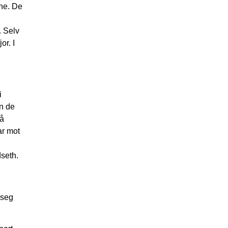
ene. De
. Selv
or. I
i
nn de
 å
ar mot
dseth.
 seg