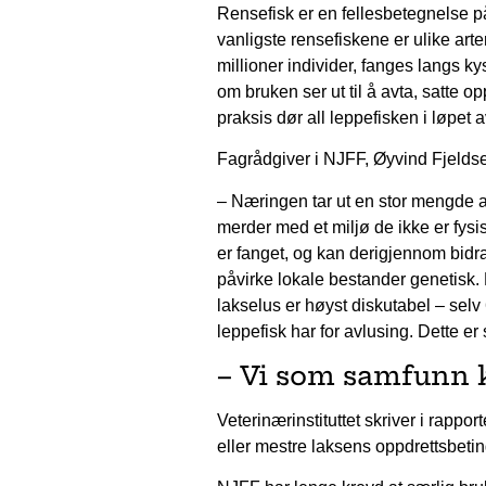
Rensefisk er en fellesbetegnelse p
vanligste rensefiskene er ulike art
millioner individer, fanges langs k
om bruken ser ut til å avta, satte o
praksis dør all leppefisken i løpet
Fagrådgiver i NJFF, Øyvind Fjeldseth
– Næringen tar ut en stor mengde av
merder med et miljø de ikke er fysis
er fanget, og kan derigjennom bidra
påvirke lokale bestander genetisk. 
lakselus er høyst diskutabel – selv 
leppefisk har for avlusing. Dette er
– Vi som samfunn k
Veterinærinstituttet skriver i rappor
eller mestre laksens oppdrettsbetin