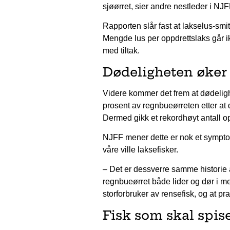
sjøørret, sier andre nestleder i NJF
Rapporten slår fast at lakselus-smitt
Mengde lus per oppdrettslaks går ikk
med tiltak.
Dødeligheten øker
Videre kommer det frem at dødeligh
prosent av regnbueørreten etter at 
Dermed gikk et rekordhøyt antall op
NJFF mener dette er nok et symptom
våre ville laksefisker.
– Det er dessverre samme historie år
regnbueørret både lider og dør i m
storforbruker av rensefisk, og at pr
Fisk som skal spise