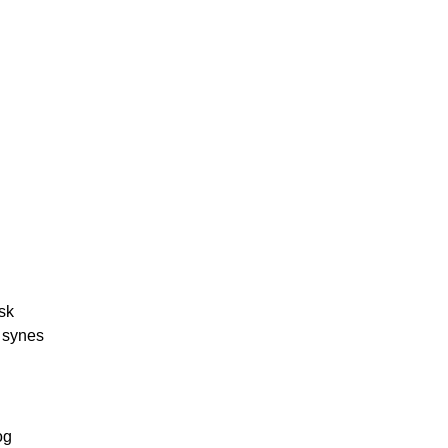
sk
e synes
og