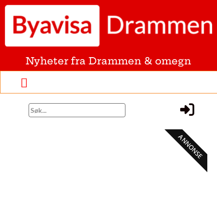
Nyheter fra Drammen & omegn
ANNONSE