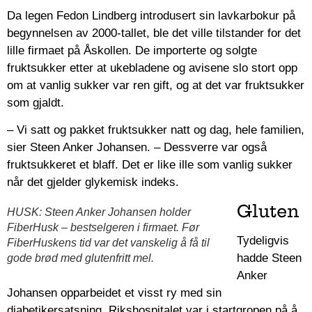
Da legen Fedon Lindberg introdusert sin lavkarbokur på
begynnelsen av 2000-tallet, ble det ville tilstander for det
lille firmaet på Åskollen. De importerte og solgte
fruktsukker etter at ukebladene og avisene slo stort opp
om at vanlig sukker var ren gift, og at det var fruktsukker
som gjaldt.
– Vi satt og pakket fruktsukker natt og dag, hele familien,
sier Steen Anker Johansen.
– Dessverre var også
fruktsukkeret et blaff. Det er like ille som vanlig sukker
når det gjelder glykemisk indeks.
Gluten
HUSK: Steen Anker Johansen holder
FiberHusk – bestselgeren i firmaet. Før
Tydeligvis
FiberHuskens tid var det vanskelig å få til
hadde Steen
gode brød med glutenfritt mel.
Anker
Johansen opparbeidet et visst ry med sin
diabetikersatsning. Rikshospitalet var i startgropen på å