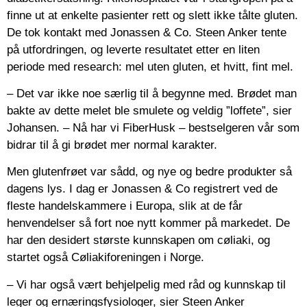
finne ut at enkelte pasienter rett og slett ikke tålte gluten.
De tok kontakt med Jonassen & Co. Steen Anker tente
på utfordringen, og leverte resultatet etter en liten
periode med research: mel uten gluten, et hvitt, fint mel.
– Det var ikke noe særlig til å begynne med. Brødet man
bakte av dette melet ble smulete og veldig ”loffete”, sier
Johansen.
– Nå har vi FiberHusk – bestselgeren vår som
bidrar til å gi brødet mer normal karakter.
Men glutenfrøet var sådd, og nye og bedre produkter så
dagens lys. I dag er Jonassen & Co registrert ved de
fleste handelskammere i Europa, slik at de får
henvendelser så fort noe nytt kommer på markedet. De
har den desidert største kunnskapen om cøliaki, og
startet også Cøliakiforeningen i Norge.
– Vi har også vært behjelpelig med råd og kunnskap til
leger og ernæringsfysiologer, sier Steen Anker