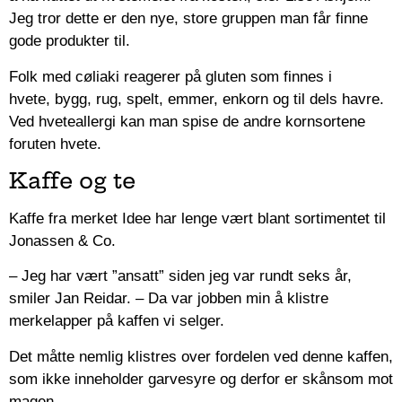
Jeg tror dette er den nye, store gruppen man får finne
gode produkter til.
Folk med cøliaki reagerer på gluten som finnes i
hvete
,
bygg
,
rug
,
spelt
,
emmer
,
enkorn
og til dels havre.
Ved hveteallergi kan man spise de andre kornsortene
foruten hvete.
Kaffe og te
Kaffe fra merket Idee har lenge vært blant sortimentet til
Jonassen & Co.
– Jeg har vært ”ansatt” siden jeg var rundt seks år,
smiler Jan Reidar.
– Da var jobben min å klistre
merkelapper på kaffen vi selger.
Det måtte nemlig klistres over fordelen ved denne kaffen,
som ikke inneholder garvesyre og derfor er skånsom mot
magen.