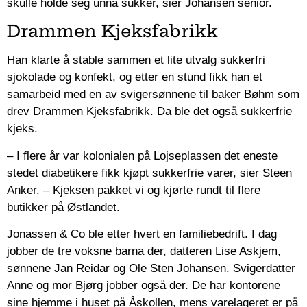
skulle holde seg unna sukker, sier Johansen senior.
Drammen Kjeksfabrikk
Han klarte å stable sammen et lite utvalg sukkerfri
sjokolade og konfekt, og etter en stund fikk han et
samarbeid med en av svigersønnene til baker Bøhm som
drev Drammen Kjeksfabrikk. Da ble det også sukkerfrie
kjeks.
– I flere år var kolonialen på Lojseplassen det eneste
stedet diabetikere fikk kjøpt sukkerfrie varer, sier Steen
Anker.
– Kjeksen pakket vi og kjørte rundt til flere
butikker på Østlandet.
Jonassen & Co ble etter hvert en familiebedrift. I dag
jobber de tre voksne barna der, datteren Lise Askjem,
sønnene Jan Reidar og Ole Sten Johansen. Svigerdatter
Anne og mor Bjørg jobber også der. De har kontorene
sine hjemme i huset på Åskollen, mens varelageret er på