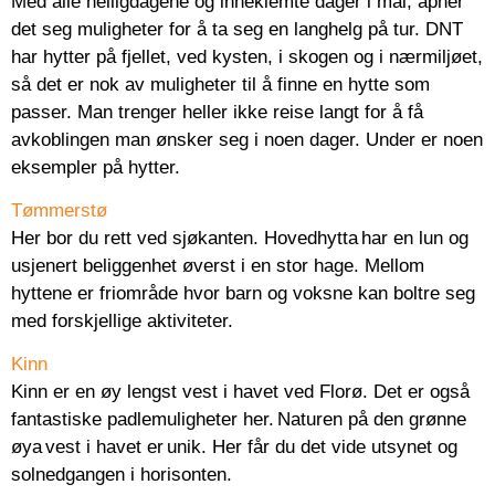
Med alle helligdagene og inneklemte dager i mai, åpner
det seg muligheter for å ta seg en langhelg på tur. DNT
har hytter på fjellet, ved kysten, i skogen og i nærmiljøet,
så det er nok av muligheter til å finne en hytte som
passer. Man trenger heller ikke reise langt for å få
avkoblingen man ønsker seg i noen dager. Under er noen
eksempler på hytter.
Tømmerstø
Her bor du rett ved sjøkanten. Hovedhytta har en lun og
usjenert beliggenhet øverst i en stor hage. Mellom
hyttene er friområde hvor barn og voksne kan boltre seg
med forskjellige aktiviteter.
Kinn
Kinn er en øy lengst vest i havet ved Florø. Det er også
fantastiske padlemuligheter her. Naturen på den grønne
øya vest i havet er unik. Her får du det vide utsynet og
solnedgangen i horisonten.