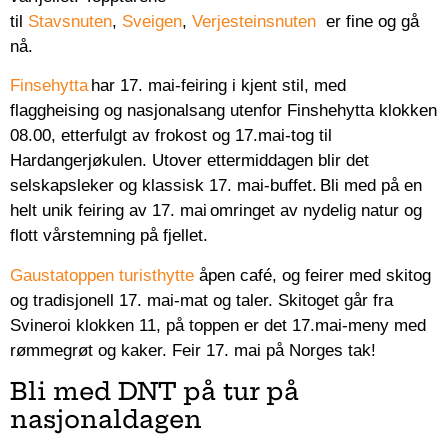
til
Stavsnuten
,
Sveigen
,
Verjesteinsnuten
er fine og gå
nå.
Finsehytta
har 17. mai-feiring i kjent stil, med
flaggheising og nasjonalsang utenfor Finshehytta klokken
08.00, etterfulgt av frokost og 17.mai-tog til
Hardangerjøkulen. Utover ettermiddagen blir det
selskapsleker og klassisk 17. mai-buffet. Bli med på en
helt unik feiring av 17. mai omringet av nydelig natur og
flott vårstemning på fjellet.
Gaustatoppen turisthytte
åpen café, og feirer med skitog
og tradisjonell 17. mai-mat og taler. Skitoget går fra
Svineroi klokken 11, på toppen er det 17.mai-meny med
rømmegrøt og kaker. Feir 17. mai på Norges tak!
Bli med DNT på tur på
nasjonaldagen