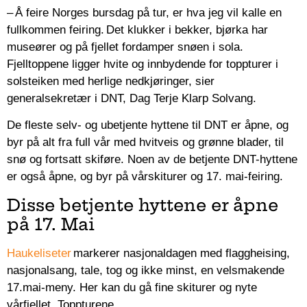
– Å feire Norges bursdag på tur, er hva jeg vil kalle en
fullkommen feiring. Det klukker i bekker, bjørka har
museører og på fjellet fordamper snøen i sola.
Fjelltoppene ligger hvite og innbydende for toppturer i
solsteiken med herlige nedkjøringer, sier
generalsekretær i DNT, Dag Terje Klarp Solvang.
De fleste selv- og ubetjente hyttene til DNT er åpne, og
byr på alt fra full vår med hvitveis og grønne blader, til
snø og fortsatt skiføre. Noen av de betjente DNT-hyttene
er også åpne, og byr på vårskiturer og 17. mai-feiring.
Disse betjente hyttene er åpne
på 17. Mai
Haukeliseter
markerer nasjonaldagen med flaggheising,
nasjonalsang, tale, tog og ikke minst, en velsmakende
17.mai-meny. Her kan du gå fine skiturer og nyte
vårfjellet. Toppturene