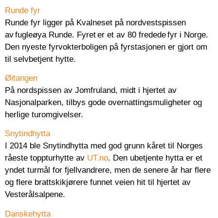
Runde fyr
Runde fyr ligger på Kvalneset på nordvestspissen
av fugleøya Runde. Fyret er et av 80 fredede fyr i Norge.
Den nyeste fyrvokterboligen på fyrstasjonen er gjort om
til selvbetjent hytte.
Øitangen
På nordspissen av Jomfruland, midt i hjertet av
Nasjonalparken, tilbys gode overnattingsmuligheter og
herlige turomgivelser.
Snytindhytta
I 2014 ble Snytindhytta med god grunn kåret til Norges
råeste toppturhytte av
UT.no
. Den ubetjente hytta er et
yndet turmål for fjellvandrere, men de senere år har flere
og flere brattskikjørere funnet veien hit til hjertet av
Vesterålsalpene.
Danskehytta