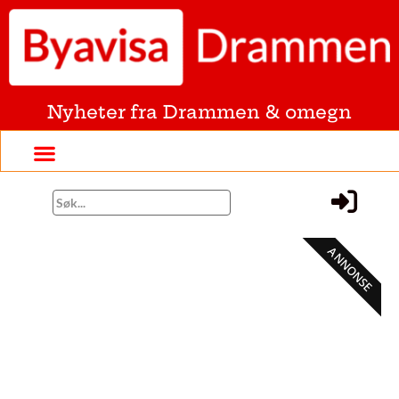
Nyheter fra Drammen & omegn
ANNONSE