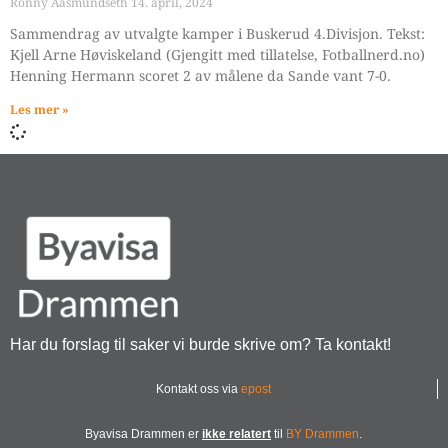
Ronny Aasmundseth
14. april, 2024
Sammendrag av utvalgte kamper i Buskerud 4.Divisjon. Tekst:
Kjell Arne Høviskeland (Gjengitt med tillatelse, Fotballnerd.no)
Henning Hermann scoret 2 av målene da Sande vant 7-0.
Les mer »
Har du forslag til saker vi burde skrive om? Ta kontakt!
Kontakt oss via
epost
Byavisa Drammen er
ikke relatert
til
BY Drammen
.