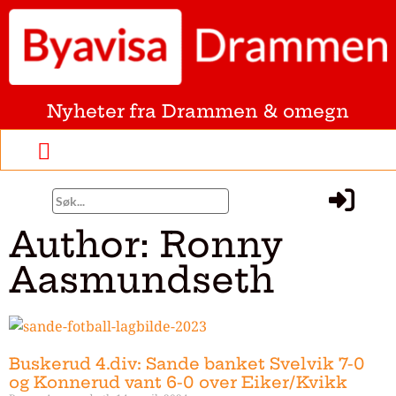
Nyheter fra Drammen & omegn
Author:
Ronny
Aasmundseth
Buskerud 4.div: Sande banket Svelvik 7-0
og Konnerud vant 6-0 over Eiker/Kvikk