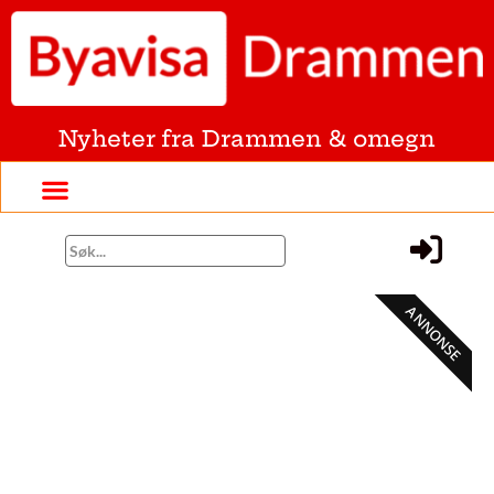
Nyheter fra Drammen & omegn
ANNONSE