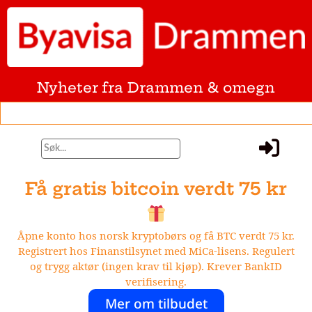
Nyheter fra Drammen & omegn
Få gratis bitcoin verdt 75 kr
Åpne konto hos norsk kryptobørs og få BTC verdt 75 kr.
Registrert hos Finanstilsynet med MiCa-lisens. Regulert
og trygg aktør (ingen krav til kjøp). Krever BankID
verifisering.
Mer om tilbudet