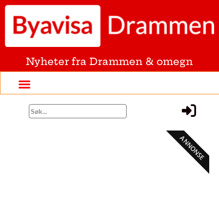
Nyheter fra Drammen & omegn
ANNONSE