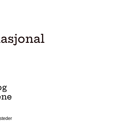
asjonal
og
ene
steder