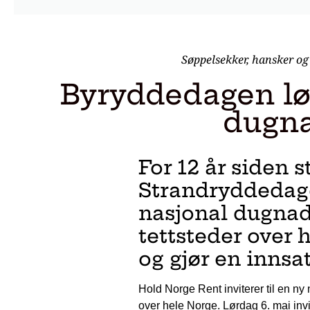
Søppelsekker, hansker og 
Byryddedagen lør
dugna
For 12 år siden 
Strandryddedage
nasjonal dugnad 
tettsteder over
og gjør en innsa
Hold Norge Rent inviterer til en n
over hele Norge. Lørdag 6. mai invit