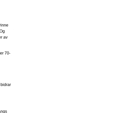
vinne
 Og
er av
 er 70-
 bidrar
Langs