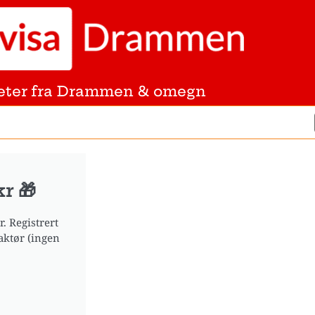
eter fra Drammen & omegn
r 🎁
. Registrert
aktør (ingen