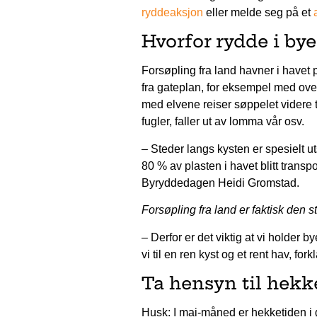
ryddeaksjon
eller melde seg på et
Hvorfor rydde i bye
Forsøpling fra land havner i havet 
fra gateplan, for eksempel med over
med elvene reiser søppelet videre ti
fugler, faller ut av lomma vår osv.
– Steder langs kysten er spesielt uts
80 % av plasten i havet blitt transpor
Byryddedagen Heidi Gromstad.
Forsøpling fra land er faktisk den st
– Derfor er det viktig at vi holder by
vi til en ren kyst og et rent hav, for
Ta hensyn til hekk
Husk: I mai-måned er hekketiden i ga