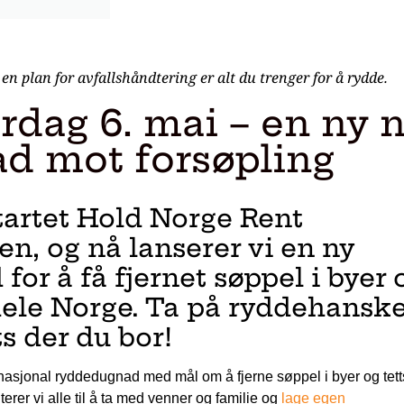
en plan for avfallshåndtering er alt du trenger for å rydde.
dag 6. mai – en ny n
d mot forsøpling
startet Hold Norge Rent
n, og nå lanserer vi en ny
for å få fjernet søppel i byer 
 hele Norge. Ta på ryddehansk
ts der du bor!
y nasjonal ryddedugnad med mål om å fjerne søppel i byer og tett
erer vi alle til å ta med venner og familie og
lage egen