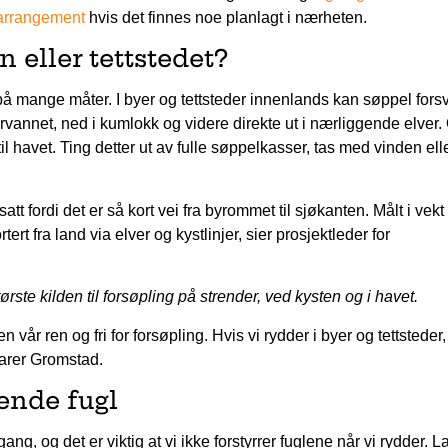
arrangement
hvis det finnes noe planlagt i nærheten.
n eller tettstedet?
på mange måter. I byer og tettsteder innenlands kan søppel fors
vannet, ned i kumlokk og videre direkte ut i nærliggende elver.
l havet. Ting detter ut av fulle søppelkasser, tas med vinden ell
att fordi det er så kort vei fra byrommet til sjøkanten. Målt i vekt
tert fra land via elver og kystlinjer, sier prosjektleder for
ørste kilden til forsøpling på strender, ved kysten og i havet.
en vår ren og fri for forsøpling. Hvis vi rydder i byer og tettsteder,
klarer Gromstad.
ende fugl
ng, og det er viktig at vi ikke forstyrrer fuglene når vi rydder. 