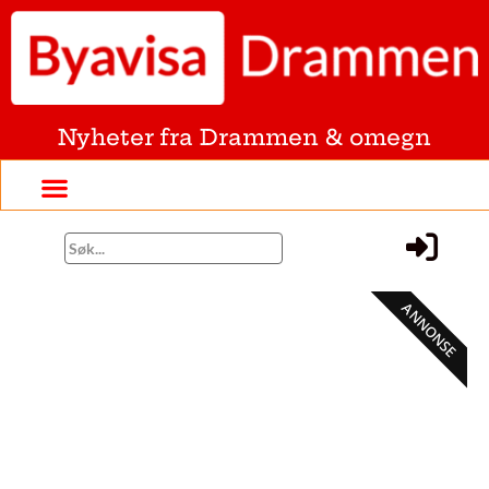
Nyheter fra Drammen & omegn
ANNONSE