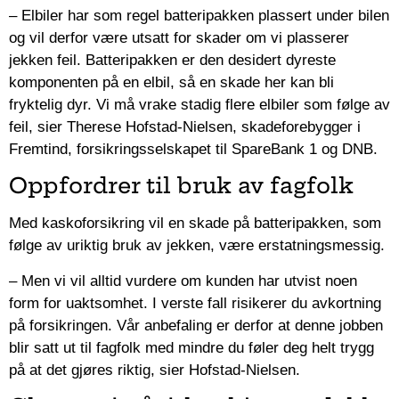
– Elbiler har som regel batteripakken plassert under bilen
og vil derfor være utsatt for skader om vi plasserer
jekken feil. Batteripakken er den desidert dyreste
komponenten på en elbil, så en skade her kan bli
fryktelig dyr. Vi må vrake stadig flere elbiler som følge av
feil, sier Therese Hofstad-Nielsen, skadeforebygger i
Fremtind, forsikringsselskapet til SpareBank 1 og DNB.
Oppfordrer til bruk av fagfolk
Med kaskoforsikring vil en skade på batteripakken, som
følge av uriktig bruk av jekken, være erstatningsmessig.
– Men vi vil alltid vurdere om kunden har utvist noen
form for uaktsomhet. I verste fall risikerer du avkortning
på forsikringen. Vår anbefaling er derfor at denne jobben
blir satt ut til fagfolk med mindre du føler deg helt trygg
på at det gjøres riktig, sier Hofstad-Nielsen.