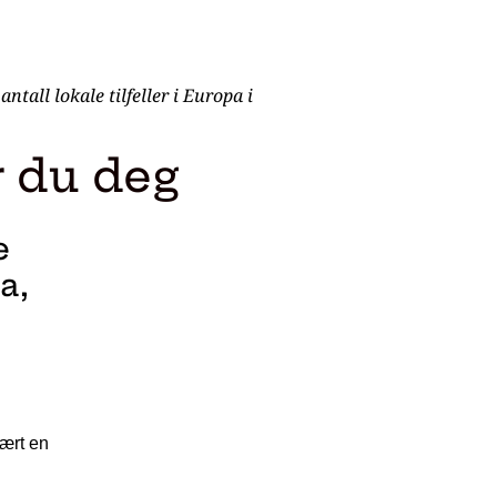
tall lokale tilfeller i Europa i
r du deg
e
a,
vært en