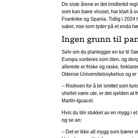
De siste årene er det imidlertid regi
som kan bære viruset, har klart å over
Frankrike og Spania. Tidlig i 2024 
saker, noe som tyder på et enda høye
Ingen grunn til pa
Selv om du planlegger en tur til Sør-
Europa vurderes som liten, og dengu
allerede er friske og raske, forkla
Odense Universitetssykehus og er ti
– Risikoen for å bli smittet som turist
uhellet være ute, er det sjelden at 
Martín-Iguacel.
Hvis du blir stukket av en mygg i e
og se an:
– Det er ikke all mygg som bærer vi