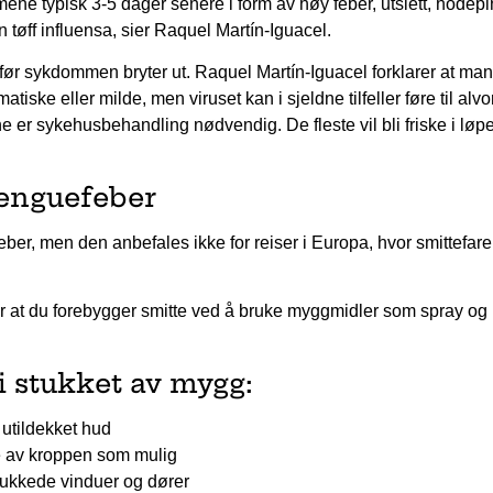
ene typisk 3-5 dager senere i form av høy feber, utslett, hodep
tøff influensa, sier Raquel Martín-Iguacel.
et før sykdommen bryter ut. Raquel Martín-Iguacel forklarer at ma
tiske eller milde, men viruset kan i sjeldne tilfeller føre til alvo
ne er sykehusbehandling nødvendig. De fleste vil bli friske i løpe
enguefeber
ber, men den anbefales ikke for reiser i Europa, hvor smittefare
 at du forebygger smitte ved å bruke myggmidler som spray og
i stukket av mygg:
 utildekket hud
 av kroppen som mulig
ukkede vinduer og dører