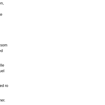
en,
te
r som
ed
lle
uel
med ro
mer.