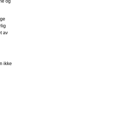
ine og
nge
rlig
t av
n ikke