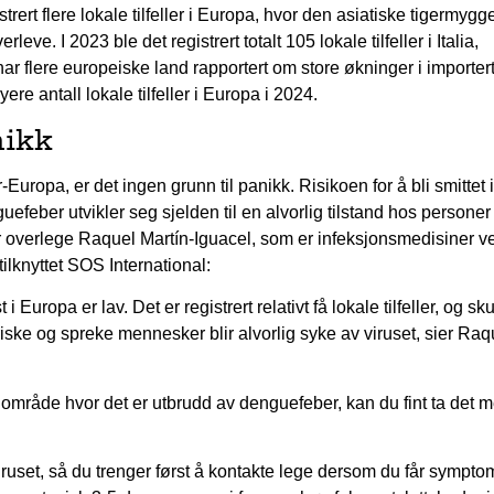
strert flere lokale tilfeller i Europa, hvor den asiatiske tigermygg
leve. I 2023 ble det registrert totalt 105 lokale tilfeller i Italia,
har flere europeiske land rapportert om store økninger i importer
re antall lokale tilfeller i Europa i 2024.
nikk
Europa, er det ingen grunn til panikk. Risikoen for å bli smittet i
efeber utvikler seg sjelden til en alvorlig tilstand hos persone
rer overlege Raquel Martín-Iguacel, som er infeksjonsmedisiner v
lknyttet SOS International:
 i Europa er lav. Det er registrert relativt få lokale tilfeller, og sku
friske og spreke mennesker blir alvorlig syke av viruset, sier Raq
t område hvor det er utbrudd av denguefeber, kan du fint ta det 
ruset, så du trenger først å kontakte lege dersom du får sympto