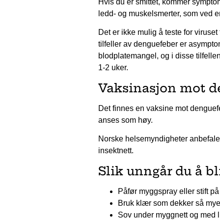
Hvis du er smittet, kommer symptom
ledd- og muskelsmerter, som ved en 
Det er ikke mulig å teste for virus
tilfeller av denguefeber er asymptoma
blodplatemangel, og i disse tilfelle
1-2 uker.
Vaksinasjon mot d
Det finnes en vaksine mot denguefe
anses som høy.
Norske helsemyndigheter anbefaler
insektnett.
Slik unngår du å bl
Påfør myggspray eller stift på
Bruk klær som dekker så mye
Sov under myggnett og med l