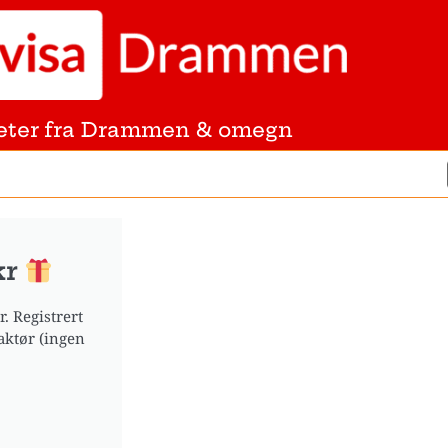
eter fra Drammen & omegn
kr
. Registrert
aktør (ingen