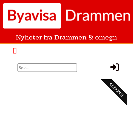
Nyheter fra Drammen & omegn
ANNONSE