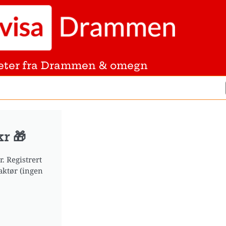
eter fra Drammen & omegn
r 🎁
. Registrert
aktør (ingen