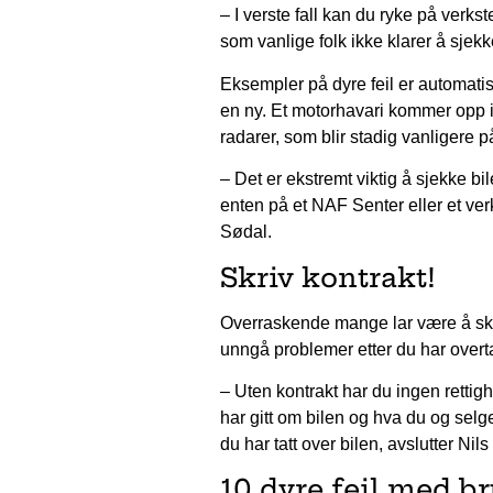
– I verste fall kan du ryke på verk
som vanlige folk ikke klarer å sjekk
Eksempler på dyre feil er automatisk
en ny. Et motorhavari kommer opp 
radarer, som blir stadig vanligere p
– Det er ekstremt viktig å sjekke bi
enten på et NAF Senter eller et ve
Sødal.
Skriv kontrakt!
Overraskende mange lar være å skriv
unngå problemer etter du har overta
– Uten kontrakt har du ingen rettig
har gitt om bilen og hva du og selge
du har tatt over bilen, avslutter Nil
10 dyre feil med br