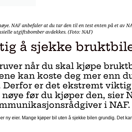
øye. NAF anbefaler at du tar den til en test enten på et av NA
sielle utgiftsbomber avdekkes. (Foto: NAF)
ktig å sjekke bruktbi
gruver når du skal kjøpe bruktb
ilene kan koste deg mer enn d
. Derfor er det ekstremt viktig
nøye før du kjøper den, sier N
ommunikasjonsrådgiver i NAF.
ler ny eier. Mange kjøper bil uten å sjekke bilen grundig. Det ka