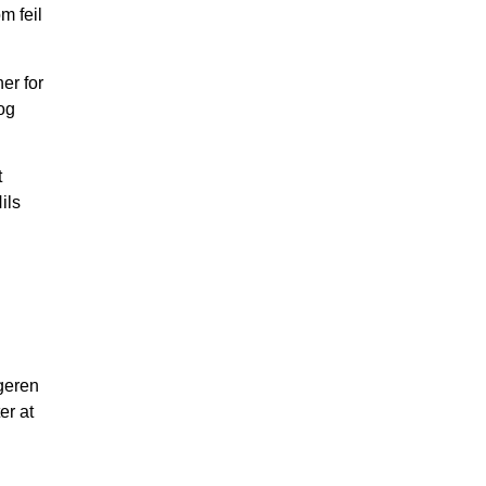
m feil
er for
og
t
ils
lgeren
er at