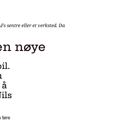
Fs sentre eller et verksted. Da
len nøye
il.
u
 å
ils
n føre