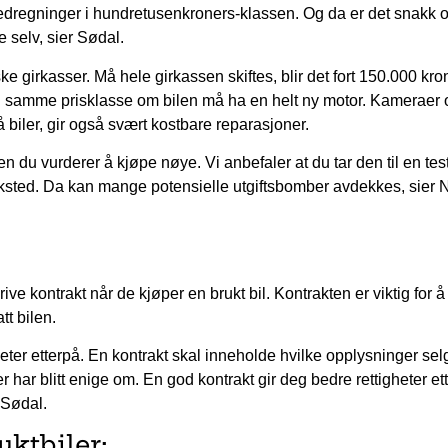
stedregninger i hundretusenkroners-klassen. Og da er det snakk o
e selv, sier Sødal.
e girkasser. Må hele girkassen skiftes, blir det fort 150.000 kron
i samme prisklasse om bilen må ha en helt ny motor. Kameraer 
å biler, gir også svært kostbare reparasjoner.
len du vurderer å kjøpe nøye. Vi anbefaler at du tar den til en tes
rksted. Da kan mange potensielle utgiftsbomber avdekkes, sier N
e kontrakt når de kjøper en brukt bil. Kontrakten er viktig for å
tt bilen.
heter etterpå. En kontrakt skal inneholde hvilke opplysninger se
r har blitt enige om. En god kontrakt gir deg bedre rettigheter ett
s Sødal.
uktbiler: