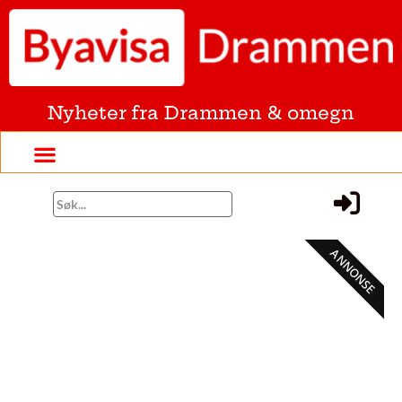
Nyheter fra Drammen & omegn
ANNONSE