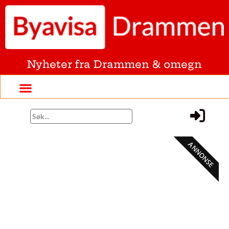
Nyheter fra Drammen & omegn
ANNONSE