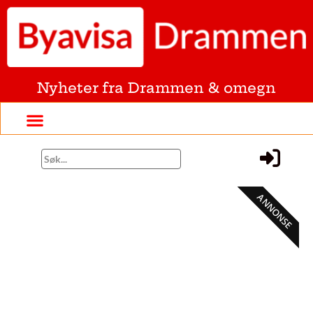
Nyheter fra Drammen & omegn
ANNONSE