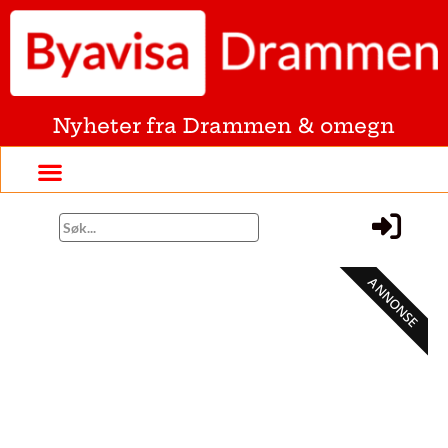
Nyheter fra Drammen & omegn
ANNONSE