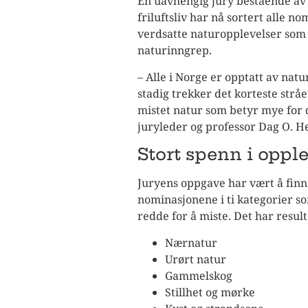
En uavhengig jury bestående av
friluftsliv har nå sortert alle n
verdsatte naturopplevelser som 
naturinngrep.
– Alle i Norge er opptatt av natu
stadig trekker det korteste strå
mistet natur som betyr mye for 
juryleder og professor Dag O. H
Stort spenn i opple
Juryens oppgave har vært å finn
nominasjonene i ti kategorier 
redde for å miste. Det har resulter
Nærnatur
Urørt natur
Gammelskog
Stillhet og mørke