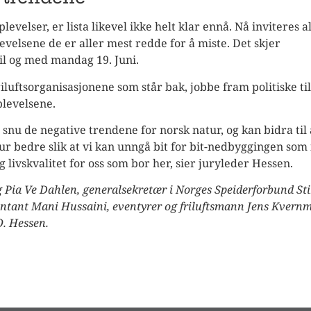
levelser, er lista likevel ikke helt klar ennå. Nå inviteres all
velsene de er aller mest redde for å miste. Det skjer
il og med mandag 19. Juni.
friluftsorganisasjonene som står bak, jobbe fram politiske ti
plevelsene.
snu de negative trendene for norsk natur, og kan bidra til 
r bedre slik at vi kan unngå bit for bit-nedbyggingen som
g livskvalitet for oss som bor her, sier juryleder Hessen.
g Pia Ve Dahlen, generalsekretær i Norges Speiderforbund St
entant Mani Hus
saini, eventyrer og friluftsmann Jens Kvernm
O. Hessen.