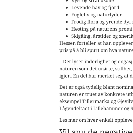
Kyst og strandsone
Levende hav og fjord
Fugleliv og naturlyder
Frodig flora og yrende dyre
Høsting på naturens premi
Skigåing, årstider og snøri
Hessen forteller at han opplever 
pris på å bli spurt om hva natur
– Det lyser inderlighet og engas
naturen som det urørte, stillhet
igjen. En del har merket seg at d
Det er også tydelig blant nomina
naturen er truet av konkrete utb
eksempel Tillermarka og Gjevilv
Lågendeltaet i Lillehammer og St
Les mer om hver enkelt oppleve
Vil snu de negativ