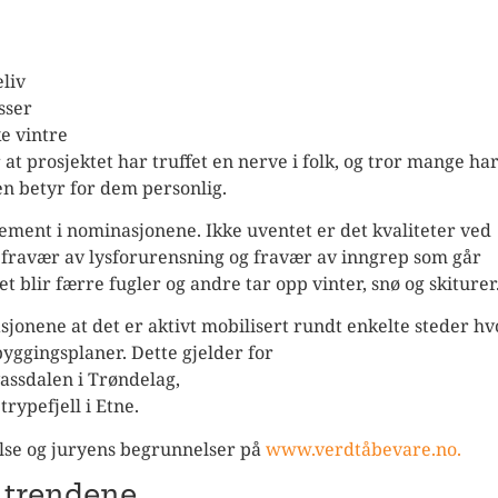
liv
sser
ke vintre
at prosjektet har truffet en nerve i folk, og tror mange har
en betyr for dem personlig.
jement i nominasjonene. Ikke uventet er det kvaliteter ved
, fravær av lysforurensning og fravær av inngrep som går
et blir færre fugler og andre tar opp vinter, snø og skiturer
sjonene at det er aktivt mobilisert rundt enkelte steder hv
yggingsplaner. Dette gjelder for
assdalen i Trøndelag,
rypefjell i Etne.
lse og juryens begrunnelser på
www.verdtåbevare.no.
e trendene