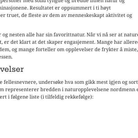
 personer med solid tyngde og bredde innen natur og
ominasjonene. Resultatet er oppsummert i ti høyt
er truet, de fleste av dem av menneskeskapt aktivitet og
r og nesten alle har sin favorittnatur. Når vi nå ser at natu
et, er det klart at det skaper engasjement. Mange har aller
dem, og mange forteller om opplevelser de frykter å miste,
essen.
velser
e fellesnevnere, undersøke hva som gikk mest igjen og sor
som representerer bredden i naturopplevelsene nordmenn 
t i følgene liste (i tilfeldig rekkefølge):