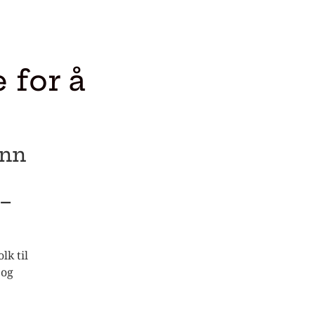
 for å
inn
 –
lk til
 og