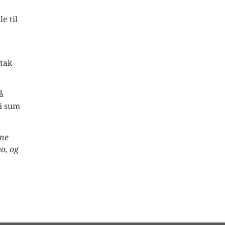
e til
ltak
å
 i sum
ine
o, og