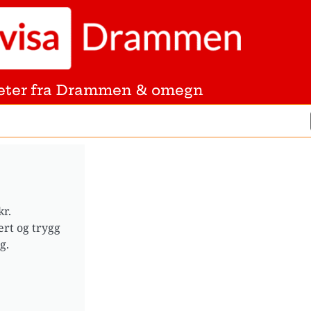
eter fra Drammen & omegn
kr.
ert og trygg
g.