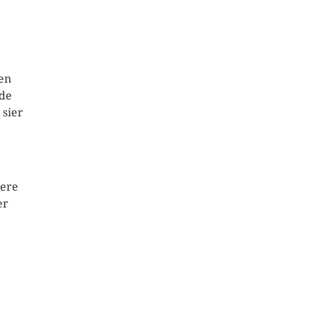
ren
ede
 sier
tere
er