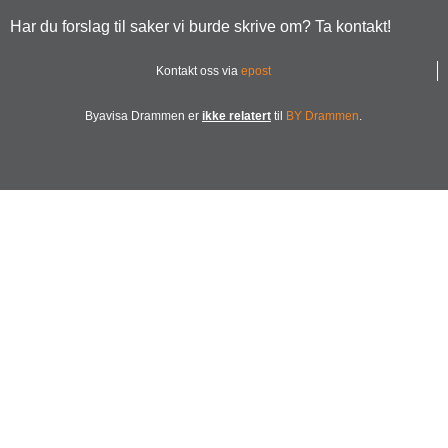
Har du forslag til saker vi burde skrive om? Ta kontakt!
Kontakt oss via
epost
Byavisa Drammen er
ikke relatert
til
BY Drammen
.