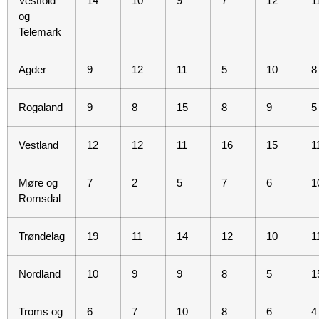
Vestfold
14
10
9
7
12
1
og
Telemark
Agder
9
12
11
5
10
8
Rogaland
9
8
15
8
9
5
Vestland
12
12
11
16
15
1
Møre og
7
2
5
7
6
1
Romsdal
Trøndelag
19
11
14
12
10
1
Nordland
10
9
9
8
5
1
Troms og
6
7
10
8
6
4