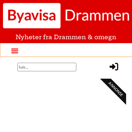
Nyheter fra Drammen & omegn
ANNONSE