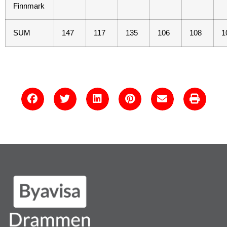
Finnmark
SUM
147
117
135
106
108
1