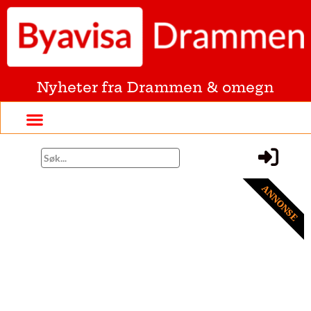
Nyheter fra Drammen & omegn
ANNONSE