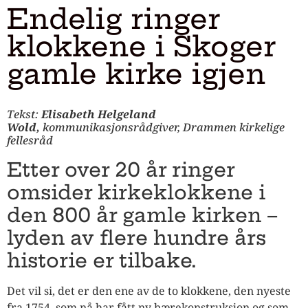
Endelig ringer
klokkene i Skoger
gamle kirke igjen
Tekst:
Elisabeth Helgeland
Wold,
kommunikasjonsrådgiver, Drammen kirkelige
fellesråd
Etter over 20 år ringer
omsider kirkeklokkene i
den 800 år gamle kirken –
lyden av flere hundre års
historie er tilbake.
Det vil si, det er den ene av de to klokkene, den nyeste
fra 1754, som nå har fått ny bærekonstruksjon og som