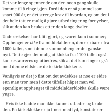
Det var lenge spennende om den noen gang skulle
komme til å ringe igjen. Fordi den er så gammel som
snart 900 år, er det strenge krav til hvordan, og om det i
det hele tatt er mulig å gjøre utbedringer og fornyelser,
slik at den kan brukes etter den lange dvalen.
Undersøkelser har blitt gjort, og svaret kom i sommer;
Opphenget er
ikke
fra middelalderen, den er «bare» fra
1600-tallet, som i denne sammenheng er det ganske
nytt. Dette gjør det mulig at klokka fra 1100-tallet også
kan restaureres og utbedres, slik at det kan ringes også
med denne eldste av de to kirkeklokkene.
Vanligvis er det jo fint om det avdekkes at noe er eldre
enn man tror, men i dette tilfellet håpet man vel
egentlig at opphenget til middelalderklokka skulle være
yngre.
– Hvis ikke hadde man ikke kunnet utbedre og bruke
den. En kirkeklokke er jo finest med lyd, konstaterer