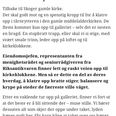
Tilbake til Skoger gamle kirke.
Det skal godt mot og en spenstig kropp til for å klatre
opp i tårnrytteren i den gamle middelalderkirken. De
fleste kommer kun opp til galleriet – selv det er nesten
en bragd. En stupbratt trapp, eller skal vi si stige, med
svært smale trinn, leder opp på loftet og til
kirkeklokkene.
Eiendomssjefen, representanten fra
menighetsrådet og seniorrådgiveren fra
Riksantikvaren finner lett og raskt veien opp til
kirkeklokkene. Men så er dette en del av deres
hverdag, å klatre opp bratte stiger, balansere og
krype på steder de færreste ville våget.
Etter en vaklende tur opp på galleriet, finner vi fort ut
at det beste er å bli sittende der – muse stille. Vi hører
dessuten alt som skjer der oppe under taket, lyden
bærer godt her. Får bare håpe at taket over oss bærer