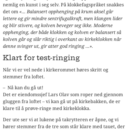
nemlig en kunst i seg selv. På klokkefagspråket snakkes
det om
«… Balansert opphenging på krum aksel går
lettere og gir mindre sentrifugalkraft, men klangen lider
og blir stivere, og kolven beveger seg ikke. Moderne
opphenging, der både klokken og kolven er balansert så
kolven går og slår riktig i overkant av kirkeklokken når
denne svinger ut, gir atter god ringing …».
Klart for test-ringing
Når vi er vel nede i kirkerommet høres skritt og
stemmer fra loftet.
– Nå kan du gå ut!
Det er eiendomssjef Lars Olav som roper ned gjennom
gluggen fra loftet – vi kan gå ut på kirkebakken, de er
klare til å prøve-ringe med kirkeklokka.
Der ute ser vi at lukene på takrytteren er åpne, og vi
hører stemmer fra de tre som står klare med tauet, der