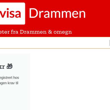
eter fra Drammen & omegn
r 🎁
gistrert hos
gen krav til