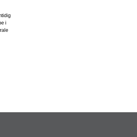
mtidig
be i
rale