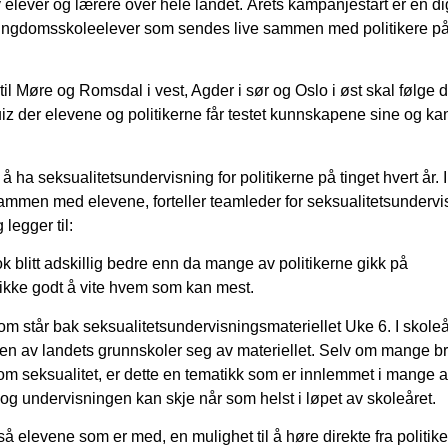
elever og lærere over hele landet. Årets kampanjestart er en dig
 ungdomsskoleelever som sendes live sammen med politikere p
til Møre og Romsdal i vest, Agder i sør og Oslo i øst skal følge 
quiz der elevene og politikerne får testet kunnskapene sine og ka
 å ha seksualitetsundervisning for politikerne på tinget hvert år. I 
sammen med elevene, forteller teamleder for seksualitetsundervi
 legger til:
 blitt adskillig bedre enn da mange av politikerne gikk på
kke godt å vite hvem som kan mest.
om står bak seksualitetsundervisningsmateriellet Uke 6. I skoleå
en av landets grunnskoler seg av materiellet. Selv om mange b
m seksualitet, er dette en tematikk som er innlemmet i mange 
og undervisningen kan skje når som helst i løpet av skoleåret.
så elevene som er med, en mulighet til å høre direkte fra politik