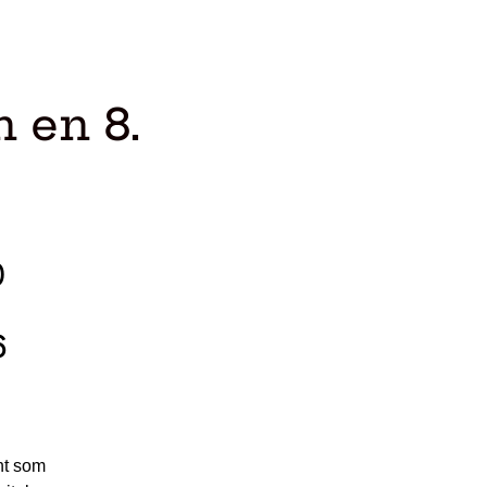
 en 8.
0
6
ent som