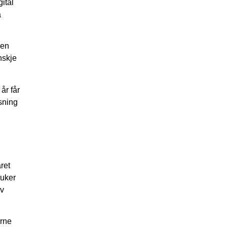
ital
å
den
nskje
år får
sning
ret
ruker
av
erne