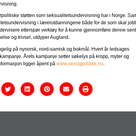
visning.
errpolitiske støtten som seksualitetsundervisning har i Norge. Sa
ualitetsundervisning i lærerutdanningene både for de som skal job
dervisere etterspør verktøy for å kunne gjennomføre denne sent
else og trivsel, utdyper Augland.
jengelig på nynorsk, nord-samisk og bokmål. Hvert år ledsages
 kampanje. Årets kampanje setter søkelys på kropp, myter og
informasjon ligger åpent på
www.sexogpolitikk.no
.