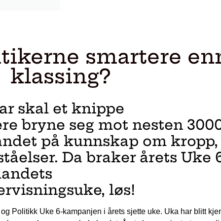
itikerne smartere enn
klassing?
ar skal et knippe
kere bryne seg mot nesten 300
 landet på kunnskap om kropp,
tåelser. Da braker årets Uke 
landets
rvisningsuke, løs!
og Politikk Uke 6-kampanjen i årets sjette uke. Uka har blitt kj