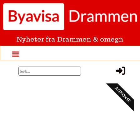
Nyheter fra Drammen & omegn
ANNONSE