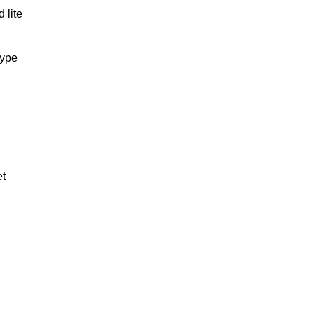
 lite
type
et