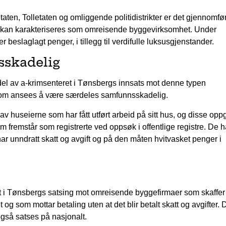
ten, Tolletaten og omliggende politidistrikter er det gjennomfør
kan karakteriseres som omreisende byggevirksomhet. Under
r beslaglagt penger, i tillegg til verdifulle luksusgjenstander.
sskadelig
el av a-krimsenteret i Tønsbergs innsats mot denne typen
 som ansees å være særdeles samfunnsskadelig.
 av huseierne som har fått utført arbeid på sitt hus, og disse oppg
fremstår som registrerte ved oppsøk i offentlige registre. De h
e har unndratt skatt og avgift og på den måten hvitvasket penger i
et i Tønsbergs satsing mot omreisende byggefirmaer som skaffer
 som mottar betaling uten at det blir betalt skatt og avgifter. 
gså satses på nasjonalt.