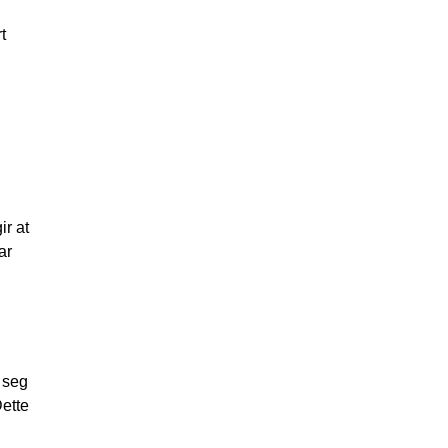
t
ir at
ar
 seg
Dette