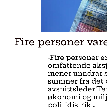
Fire personer var
-Fire personer e
omfattende aksj
mener unndrar sk
summer fra det o
avsnittsleder Te
økonomi og miljø
politidistrikt.