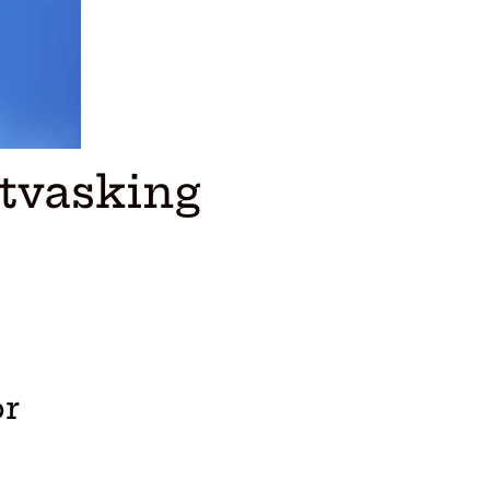
itvasking
or