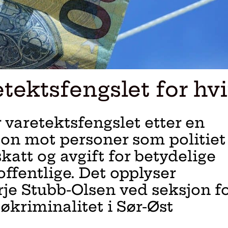
etektsfengslet for hv
r varetektsfengslet etter en
on mot personer som politiet
att og avgift for betydelige
ffentlige. Det opplyser
rje Stubb-Olsen ved seksjon f
kriminalitet i Sør-Øst