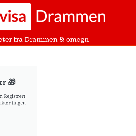
eter fra Drammen & omegn
r 🎁
. Registrert
aktør (ingen