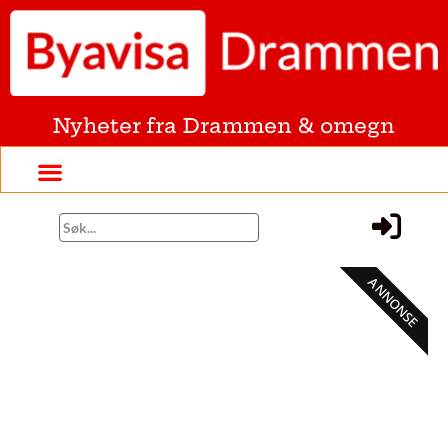
Nyheter fra Drammen & omegn
ANNONSE