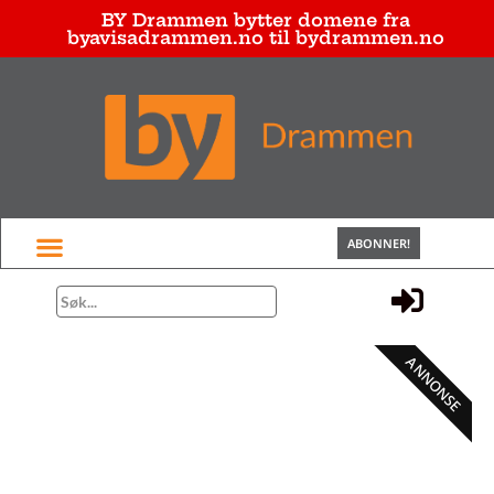
BY Drammen bytter domene fra
byavisadrammen.no til bydrammen.no
ABONNER!
ANNONSE