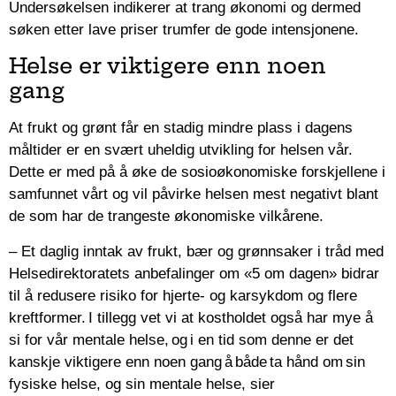
Undersøkelsen indikerer at trang økonomi og dermed
søken etter lave priser trumfer de gode intensjonene.
Helse er viktigere enn noen
gang
At frukt og grønt får en stadig mindre plass i dagens
måltider er en svært uheldig utvikling for helsen vår.
Dette er med på å øke de sosioøkonomiske forskjellene i
samfunnet vårt og vil påvirke helsen mest negativt blant
de som har de trangeste økonomiske vilkårene.
– Et daglig inntak av frukt, bær og grønnsaker i tråd med
Helsedirektoratets anbefalinger om «5 om dagen» bidrar
til å redusere risiko for hjerte- og karsykdom og flere
kreftformer. I tillegg vet vi at kostholdet også har mye å
si for vår mentale helse, og i en tid som denne er det
kanskje viktigere enn noen gang å både ta hånd om sin
fysiske helse, og sin mentale helse, sier