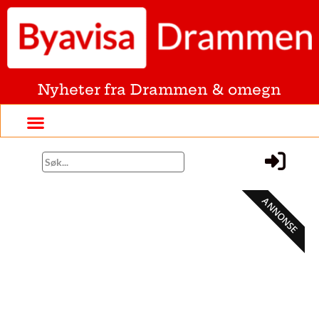
Nyheter fra Drammen & omegn
ANNONSE