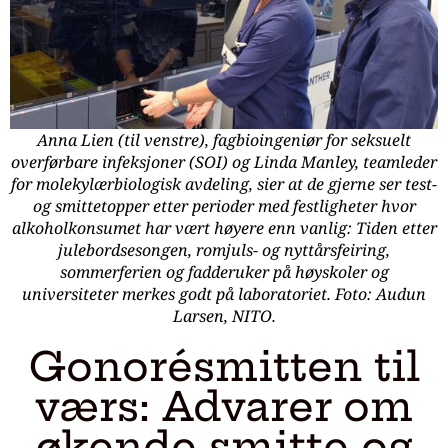
Anna Lien (til venstre), fagbioingeniør for seksuelt
overførbare infeksjoner (SOI) og Linda Manley, teamleder
for molekylærbiologisk avdeling, sier at de gjerne ser test-
og smittetopper etter perioder med festligheter hvor
alkoholkonsumet har vært høyere enn vanlig: Tiden etter
julebordsesongen, romjuls- og nyttårsfeiring,
sommerferien og fadderuker på høyskoler og
universiteter merkes godt på laboratoriet. Foto: Audun
Larsen, NITO.
Gonorésmitten til
værs: Advarer om
økende smitte og