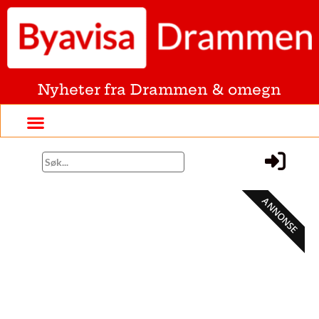
Nyheter fra Drammen & omegn
ANNONSE