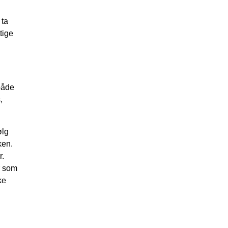
 ta
tige
 både
,
ølg
ken.
r.
r som
ke