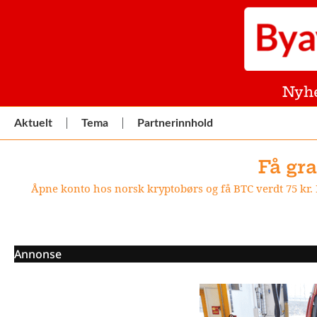
Nyh
Aktuelt
Tema
Partnerinnhold
Få gra
Åpne konto hos norsk kryptobørs og få BTC verdt 75 kr. R
Annonse