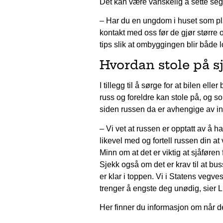
Det kan være vanskelig å sette seg 
– Har du en ungdom i huset som pla
kontakt med oss før de gjør størr
tips slik at ombyggingen blir både lo
Hvordan stole på s
I tillegg til å sørge for at bilen ell
russ og foreldre kan stole på, og so
siden russen da er avhengige av inn
– Vi vet at russen er opptatt av å h
likevel med og fortell russen din at 
Minn om at det er viktig at sjåføren
Sjekk også om det er krav til at b
er klar i toppen. Vi i Statens vegve
trenger å engste deg unødig, sier 
Her finner du informasjon om når d