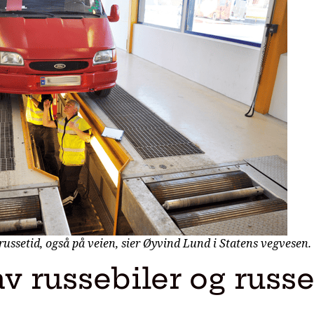
r russetid, også på veien, sier Øyvind Lund i Statens vegvesen
av russebiler og russ