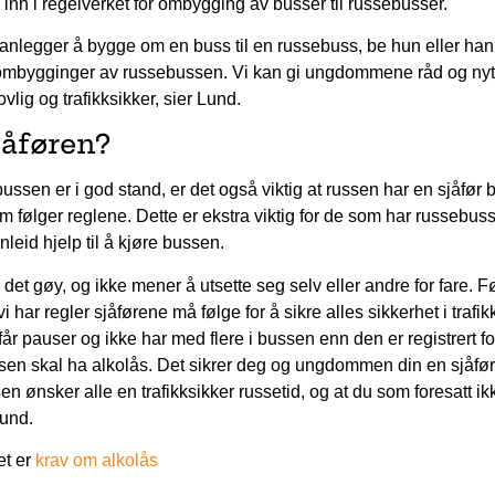
inn i regelverket for ombygging av busser til russebusser.
nlegger å bygge om en buss til en russebuss, be hun eller han
e ombygginger av russebussen. Vi kan gi ungdommene råd og nyt
vlig og trafikksikker, sier Lund.
jåføren?
er bussen er i god stand, er det også viktig at russen har en sjåfør
m følger reglene. Dette er ekstra viktig for de som har russebuss
leid hjelp til å kjøre bussen.
a det gøy, og ikke mener å utsette seg selv eller andre for fare. F
vi har regler sjåførene må følge for å sikre alles sikkerhet i trafik
 får pauser og ikke har med flere i bussen enn den er registrert fo
ussen skal ha alkolås. Det sikrer deg og ungdommen din en sjåfø
sen ønsker alle en trafikksikker russetid, og at du som foresatt ik
Lund.
et er
krav om alkolås