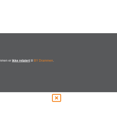
ammen er
ikke relatert
til
BY Drammen
.