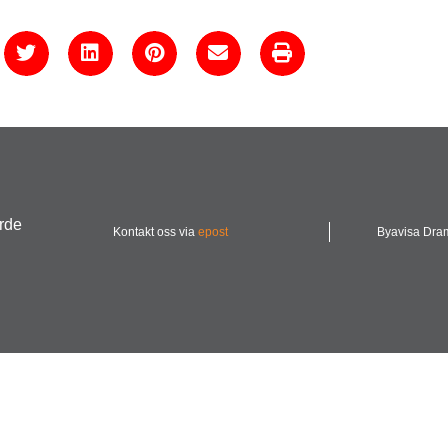
urde
Kontakt oss via
epost
Byavisa Dr