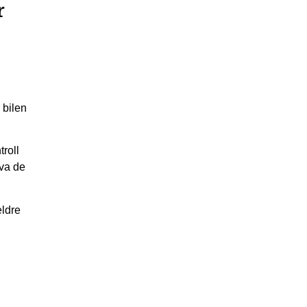
r
 bilen
troll
hva de
eldre
.