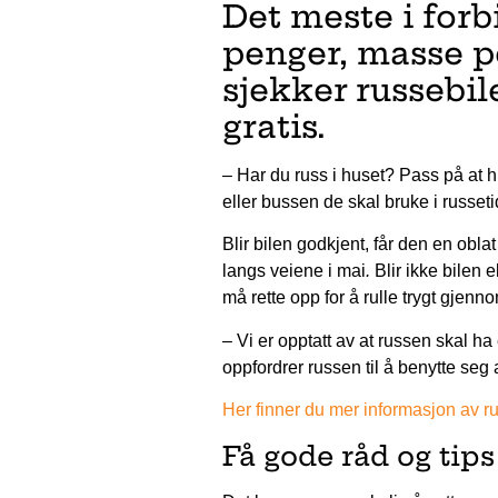
Det meste i for
penger, masse p
sjekker russebil
gratis.
– Har du russ i huset? Pass på at hu
eller bussen de skal bruke i russet
Blir bilen godkjent, får den en obla
langs veiene i mai
.
Blir ikke bilen 
må rette opp for å rulle trygt gjenn
– Vi er opptatt av at russen skal ha
oppfordrer russen til å benytte seg 
Her finner du mer informasjon av rus
Få gode råd og ti