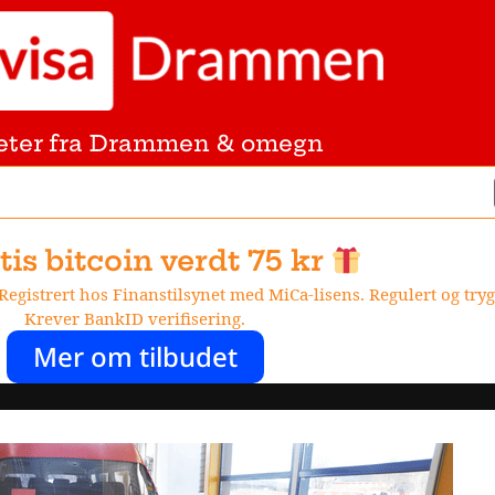
eter fra Drammen & omegn
tis bitcoin verdt 75 kr
egistrert hos Finanstilsynet med MiCa-lisens. Regulert og trygg
Krever BankID verifisering.
Mer om tilbudet