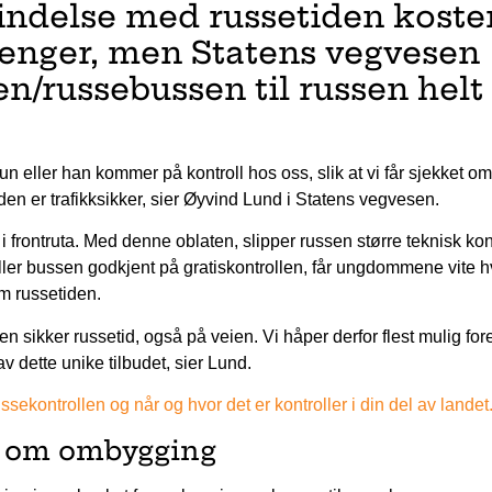
bindelse med russetiden koste
enger, men Statens vegvesen
en/russebussen til russen helt
n eller han kommer på kontroll hos oss, slik at vi får sjekket om
iden er trafikksikker, sier Øyvind Lund i Statens vegvesen.
t i frontruta. Med denne oblaten, slipper russen større teknisk kon
eller bussen godkjent på gratiskontrollen, får ungdommene vite 
om russetiden.
 en sikker russetid, også på veien. Vi håper derfor flest mulig for
av dette unike tilbudet, sier Lund.
sekontrollen og når og hvor det er kontroller i din del av landet
ps om ombygging