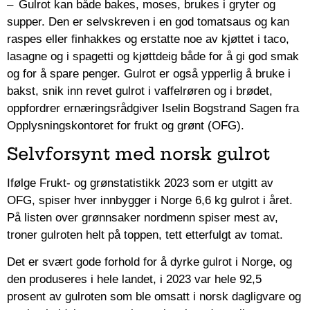
– Gulrot kan både bakes, moses, brukes i gryter og
supper. Den er selvskreven i en god tomatsaus og kan
raspes eller finhakkes og erstatte noe av kjøttet i taco,
lasagne og i spagetti og kjøttdeig både for å gi god smak
og for å spare penger. Gulrot er også ypperlig å bruke i
bakst, snik inn revet gulrot i vaffelrøren og i brødet,
oppfordrer ernæringsrådgiver Iselin Bogstrand Sagen fra
Opplysningskontoret for frukt og grønt (OFG).
Selvforsynt med norsk gulrot
Ifølge Frukt- og grønstatistikk 2023 som er utgitt av
OFG, spiser hver innbygger i Norge 6,6 kg gulrot i året.
På listen over grønnsaker nordmenn spiser mest av,
troner gulroten helt på toppen, tett etterfulgt av tomat.
Det er svært gode forhold for å dyrke gulrot i Norge, og
den produseres i hele landet, i 2023 var hele 92,5
prosent av gulroten som ble omsatt i norsk dagligvare og