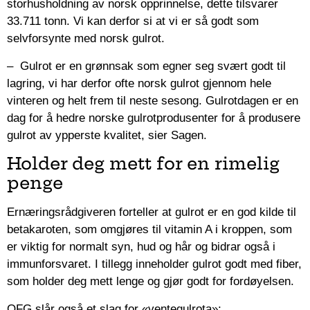
storhusholdning av norsk opprinnelse, dette tilsvarer
33.711 tonn. Vi kan derfor si at vi er så godt som
selvforsynte med norsk gulrot.
– Gulrot er en grønnsak som egner seg svært godt til
lagring, vi har derfor ofte norsk gulrot gjennom hele
vinteren og helt frem til neste sesong. Gulrotdagen er en
dag for å hedre norske gulrotprodusenter for å produsere
gulrot av ypperste kvalitet, sier Sagen.
Holder deg mett for en rimelig
penge
Ernæringsrådgiveren forteller at gulrot er en god kilde til
betakaroten, som omgjøres til vitamin A i kroppen, som
er viktig for normalt syn, hud og hår og bidrar også i
immunforsvaret. I tillegg inneholder gulrot godt med fiber,
som holder deg mett lenge og gjør godt for fordøyelsen.
OFG slår også et slag for «ventegulrota»;