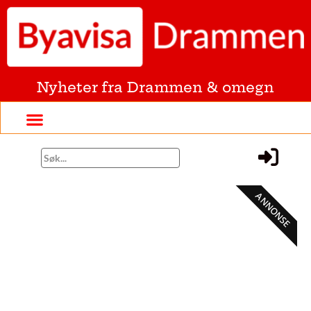
Nyheter fra Drammen & omegn
ANNONSE