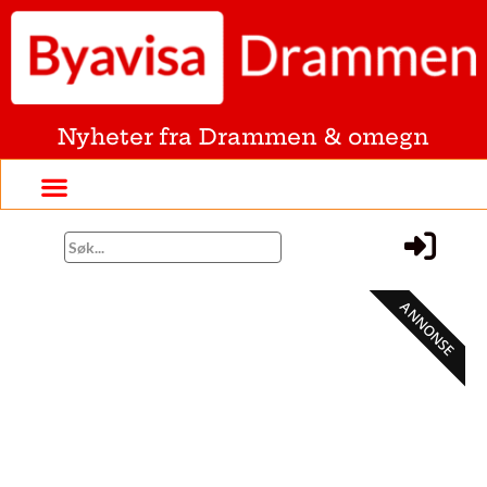
Nyheter fra Drammen & omegn
ANNONSE