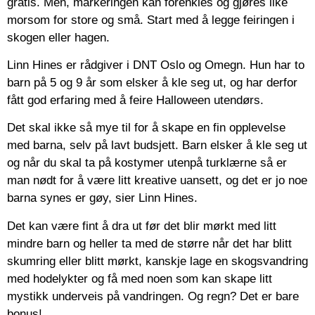
gratis. Men, markeringen kan forenkles og gjøres like
morsom for store og små. Start med å legge feiringen i
skogen eller hagen.
Linn Hines er rådgiver i DNT Oslo og Omegn. Hun har to
barn på 5 og 9 år som elsker å kle seg ut, og har derfor
fått god erfaring med å feire Halloween utendørs.
Det skal ikke så mye til for å skape en fin opplevelse
med barna, selv på lavt budsjett. Barn elsker å kle seg ut
og når du skal ta på kostymer utenpå turklærne så er
man nødt for å være litt kreative uansett, og det er jo noe
barna synes er gøy, sier Linn Hines.
Det kan være fint å dra ut før det blir mørkt med litt
mindre barn og heller ta med de større når det har blitt
skumring eller blitt mørkt, kanskje lage en skogsvandring
med hodelykter og få med noen som kan skape litt
mystikk underveis på vandringen. Og regn? Det er bare
bonus!