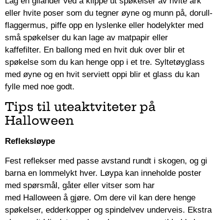
Lag en gilander ved å klippe ut spøkelser av hvite ark
eller hvite poser som du tegner øyne og munn på, dorull-
flaggermus, piffe opp en lyslenke eller hodelykter med
små spøkelser du kan lage av matpapir eller
kaffefilter. En ballong med en hvit duk over blir et
spøkelse som du kan henge opp i et tre. Syltetøyglass
med øyne og en hvit serviett oppi blir et glass du kan
fylle med noe godt.
Tips til uteaktviteter på
Halloween
Refleksløype
Fest reflekser med passe avstand rundt i skogen, og gi
barna en lommelykt hver. Løypa kan inneholde poster
med spørsmål, gåter eller vitser som har
med Halloween å gjøre. Om dere vil kan dere henge
spøkelser, edderkopper og spindelvev underveis. Ekstra