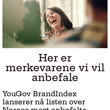
Her er
merkevarene vi vil
anbefale
YouGov BrandIndex
lanserer nå listen over
Norges mest anbefalte