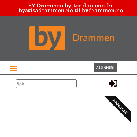
BY Drammen bytter domene fra
byavisadrammen.no til bydrammen.no
ABONNER!
ANNONSE