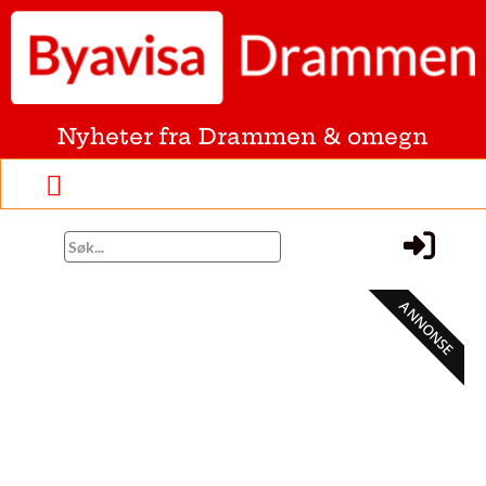
Nyheter fra Drammen & omegn
ANNONSE