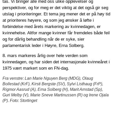
tas. Vi bringer alle med oss ulike opplevelser og
perspektiver, og for meg er det viktig at det også gir seg
utslag i prioriteringer. Et tema jeg mener det er på høy tid
at prioriteres høyere, og som jeg ønsker å løfte i
forbindelse med årets markering av kvinnedagen, er
kvinnehelse. Altfor mange kvinner får fremdeles både feil
og for dårlig behandling når de er syke, sier
parlamentarisk leder i Høyre, Erna Solberg.
8. mars markeres årlig over hele verden som
kvinnedagen, og har siden det internasjonale kvinneåret i
1975 vært markert som en FN-dag.
Fra venstre: Lan Marie Nguyen Berg (MDG), Olaug
Bollestad (KrF), Kirsti Bergstø (SV), Sylvi Listhaug (FrP),
Rigmor Aasrud (A), Erna Solberg (H), Marit Arnstad (Sp),
Guri Melby (V), Marie Sneve Martinussen (R) og Irene Ojala
(P). Foto: Stortinget