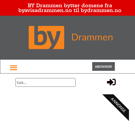
BY Drammen bytter domene fra
byavisadrammen.no til bydrammen.no
ABONNER!
ANNONSE