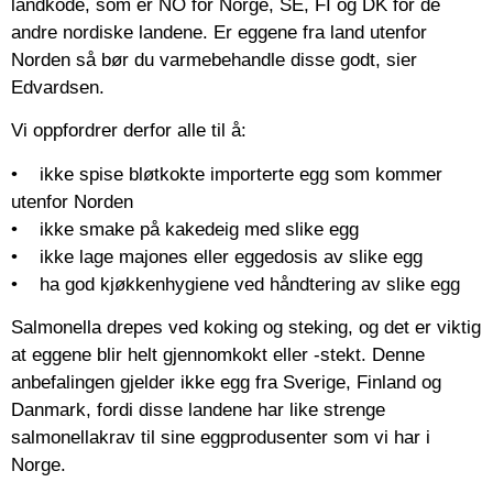
landkode, som er NO for Norge, SE, FI og DK for de
andre nordiske landene. Er eggene fra land utenfor
Norden så bør du varmebehandle disse godt, sier
Edvardsen.
Vi oppfordrer derfor alle til å:
• ikke spise bløtkokte importerte egg som kommer
utenfor Norden
• ikke smake på kakedeig med slike egg
• ikke lage majones eller eggedosis av slike egg
• ha god kjøkkenhygiene ved håndtering av slike egg
Salmonella drepes ved koking og steking, og det er viktig
at eggene blir helt gjennomkokt eller -stekt. Denne
anbefalingen gjelder ikke egg fra Sverige, Finland og
Danmark, fordi disse landene har like strenge
salmonellakrav til sine eggprodusenter som vi har i
Norge.