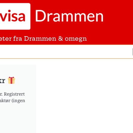
eter fra Drammen & omegn
kr
. Registrert
aktør (ingen