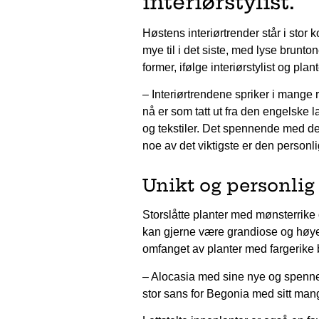
interiørstylist.
Høstens interiørtrender står i stor 
mye til i det siste, med lyse brunt
former, ifølge interiørstylist og pl
– Interiørtrendene spriker i mange
nå er som tatt ut fra den engelske 
og tekstiler. Det spennende med den
noe av det viktigste er den personli
Unikt og personlig
Storslåtte planter med mønsterrike
kan gjerne være grandiose og høye, 
omfanget av planter med fargerike b
– Alocasia med sine nye og spennen
stor sans for Begonia med sitt mang