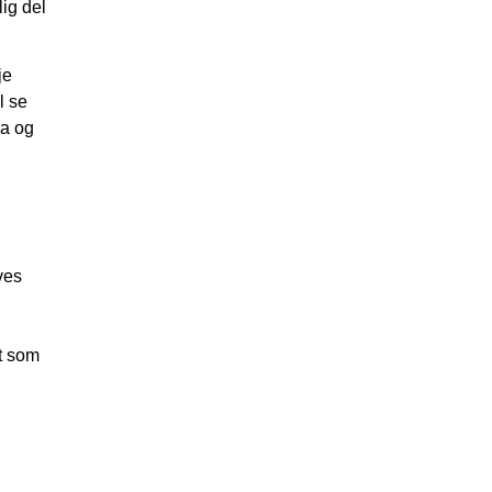
lig del
je
l se
ia og
ves
t som