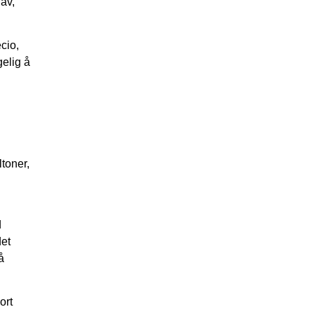
 av,
cio,
gelig å
toner,
d
det
å
ort