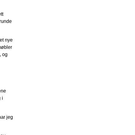
tt
 runde
et nye
møbler
, og
ene
 i
ar jeg