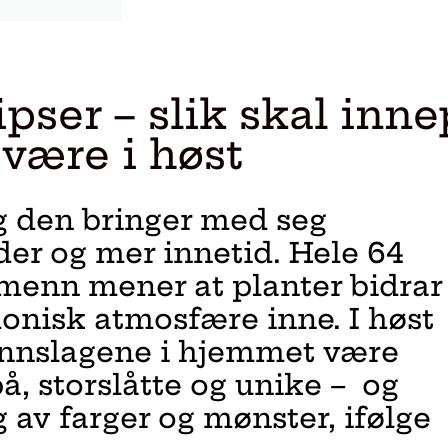
tipser – slik skal inn
være i høst
og den bringer med seg
er og mer innetid. Hele 64
menn mener at planter bidrar 
onisk atmosfære inne. I høst
innslagene i hjemmet være
på, storslåtte og unike – og
g av farger og mønster, ifølge