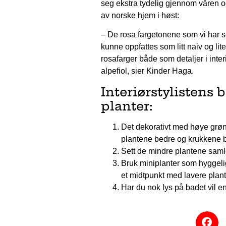
seg ekstra tydelig gjennom våren og
av norske hjem i høst:
– De rosa fargetonene som vi har se
kunne oppfattes som litt naiv og li
rosafarger både som detaljer i int
alpefiol, sier Kinder Haga.
Interiørstylistens b
planter:
Det dekorativt med høye grønn
plantene bedre og krukkene blir
Sett de mindre plantene samle
Bruk miniplanter som hyggeli
et midtpunkt med lavere plant
Har du nok lys på badet vil e