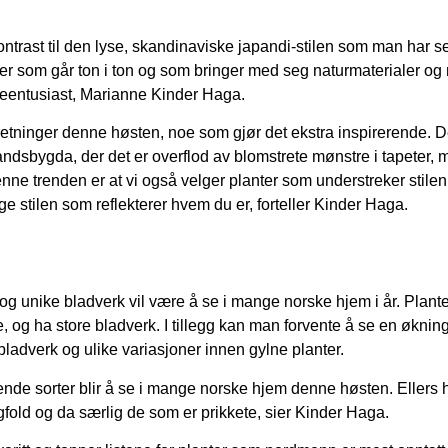
kontrast til den lyse, skandinaviske japandi-stilen som man har se
oner som går ton i ton og som bringer med seg naturmaterialer og
anteentusiast, Marianne Kinder Haga.
 retninger denne høsten, noe som gjør det ekstra inspirerende. D
landsbygda, der det er overflod av blomstrete mønstre i tapeter, 
ne trenden er at vi også velger planter som understreker stilen
ge stilen som reflekterer hvem du er, forteller Kinder Haga.
 og unike bladverk vil være å se i mange norske hjem i år. Plant
og ha store bladverk. I tillegg kan man forvente å se en økning
ladverk og ulike variasjoner innen gylne planter.
de sorter blir å se i mange norske hjem denne høsten. Ellers h
fold og da særlig de som er prikkete, sier Kinder Haga.