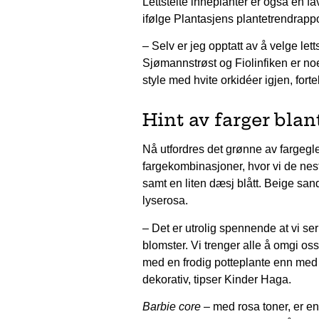
Lettstelte inneplanter er også en fa
ifølge Plantasjens plantetrendrappo
– Selv er jeg opptatt av å velge let
Sjømannstrøst og Fiolinfiken er noen
style med hvite orkidéer igjen, fort
Hint av farger blan
Nå utfordres det grønne av fargegl
fargekombinasjoner, hvor vi de nes
samt en liten dæsj blått. Beige san
lyserosa.
– Det er utrolig spennende at vi se
blomster. Vi trenger alle å omgi os
med en frodig potteplante enn med 
dekorativ, tipser Kinder Haga.
Barbie core –
med rosa toner, er en