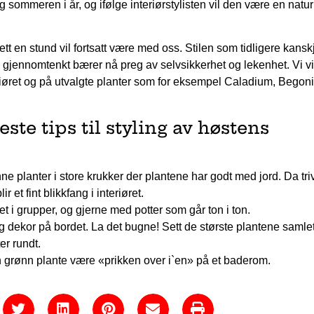
 sommeren i år, og ifølge interiørstylisten vil den være en natur
tt en stund vil fortsatt være med oss. Stilen som tidligere kansk
te gjennomtenkt bærer nå preg av selvsikkerhet og lekenhet. Vi vi
eriøret og på utvalgte planter som for eksempel Caladium, Begon
este tips til styling av høstens
e planter i store krukker der plantene har godt med jord. Da tri
 et fint blikkfang i interiøret.
t i grupper, og gjerne med potter som går ton i ton.
g dekor på bordet. La det bugne! Sett de største plantene samle
er rundt.
n grønn plante være «prikken over i`en» på et baderom.