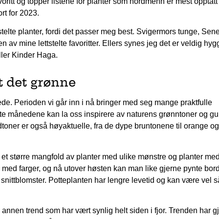
voritt og topper listene for planter som nordmenn er mest opptatt
rt for 2023.
tstelte planter, fordi det passer meg best. Svigermors tunge, Sene
 av mine lettstelte favoritter. Ellers synes jeg det er veldig hyg
eller Kinder Haga.
t det grønne
ede. Perioden vi går inn i nå bringer med seg mange praktfulle
te månedene kan la oss inspirere av naturens grønntoner og gul
dtoner er også høyaktuelle, fra de dype bruntonene til orange og
r et større mangfold av planter med ulike mønstre og planter me
s med farger, og nå utover høsten kan man like gjerne pynte bor
snittblomster. Potteplanten har lengre levetid og kan være vel s
 annen trend som har vært synlig helt siden i fjor. Trenden har gj