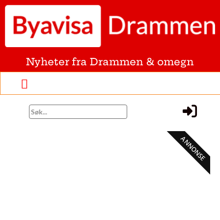
Nyheter fra Drammen & omegn
ANNONSE