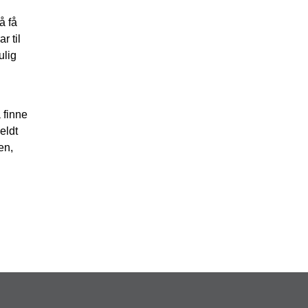
å få
r til
ulig
 finne
eldt
en,