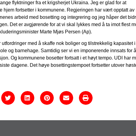
ange flyktninger fra et krigsherjet Ukraina. Jeg er glad for at
 nye hjem fortsetter i kommunene. Regjeringen har vært opptatt av 
enes arbeid med bosetting og integrering og jeg håper det bidra
en. Det er avgjørende for at vi skal lykkes med å ta imot flest m
nkluderingsminister Marte Mjøs Persen (Ap).
fordringer med å skaffe nok boliger og tilstrekkelig kapasitet i
le og barnehage. Samtidig ser vi en imponerende innsats for å
sjon. Og kommunene bosetter fortsatt i et høyt tempo. UDI har m
siste dagene. Det høye bosettingstempoet fortsetter utover høst