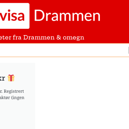
eter fra Drammen & omegn
kr
. Registrert
aktør (ingen