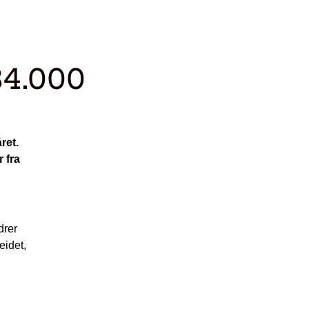
34.000
ret.
 fra
drer
eidet,