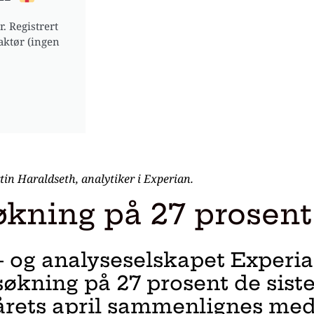
. Registrert
aktør (ingen
in Haraldseth, analytiker i Experian.
kning på 27 prosent
a- og analyseselskapet Experia
økning på 27 prosent de siste
årets april sammenlignes me