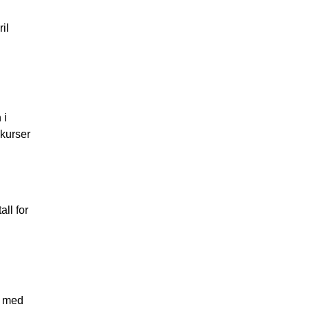
il
 i
nkurser
ll for
s med