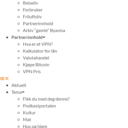
Reiseliv
Forbruker
Friluftsliv
Partnerinnhold
Arkiv “gamle” Byavisa
Partnerinnhold
Hva er et VPN?
Kalkulator for lån
Valutahandel
Kjøpe Bitcoin
VPN Pris
Aktuelt
Tema
Fikk du med deg denne?
Podkastportalen
Kultur
Mat
Hus og hjem