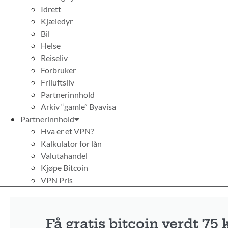
Idrett
Kjæledyr
Bil
Helse
Reiseliv
Forbruker
Friluftsliv
Partnerinnhold
Arkiv “gamle” Byavisa
Partnerinnhold
Hva er et VPN?
Kalkulator for lån
Valutahandel
Kjøpe Bitcoin
VPN Pris
Få gratis bitcoin verdt 75 