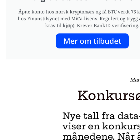
Åpne konto hos norsk kryptobørs og få BTC verdt 75 kr
hos Finanstilsynet med MiCa-lisens. Regulert og trygg 
krav til kjøp). Krever BankID verifisering.
Mer om tilbudet
Mart
Konkursø
Nye tall fra dat
viser en konkurs
månedene. Når 