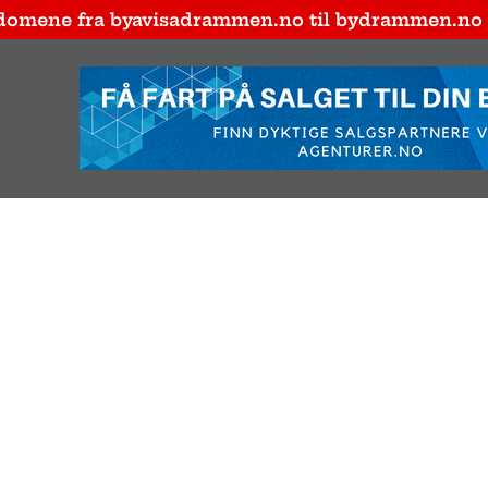
domene fra byavisadrammen.no til bydrammen.no