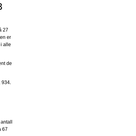
3
å 27
ten er
i alle
ent de
å 934.
n
antall
å 67