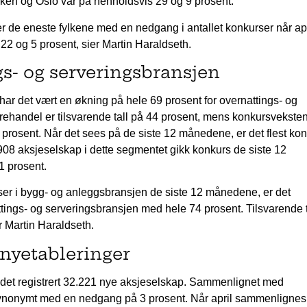
Viken og Oslo var på henholdsvis 29 og 9 prosent.
 de eneste fylkene med en nedgang i antallet konkurser når apr
2 og 5 prosent, sier Martin Haraldseth.
gs- og serveringsbransjen
har det vært en økning på hele 69 prosent for overnattings- og
rehandel er tilsvarende tall på 44 prosent, mens konkursveksten
prosent. Når det sees på de siste 12 månedene, er det flest ko
908 aksjeselskap i dette segmentet gikk konkurs de siste 12
1 prosent.
rser i bygg- og anleggsbransjen de siste 12 månedene, er det
ttings- og serveringsbransjen med hele 74 prosent. Tilsvarende ta
r Martin Haraldseth.
 nyetableringer
 det registrert 32.221 nye aksjeselskap. Sammenlignet med
synonymt med en nedgang på 3 prosent. Når april sammenligne