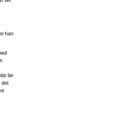
vi ser
ner han
 med
en
obb før
 det
ske