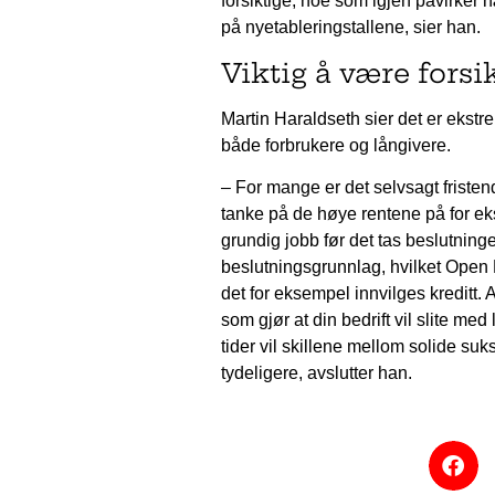
forsiktige, noe som igjen påvirker næ
på nyetableringstallene, sier han.
Viktig å være forsi
Martin Haraldseth sier det er ekstr
både forbrukere og långivere.
– For mange er det selvsagt fristend
tanke på de høye rentene på for ek
grundig jobb før det tas beslutning
beslutningsgrunnlag, hvilket Open 
det for eksempel innvilges kreditt
som gjør at din bedrift vil slite med
tider vil skillene mellom solide suk
tydeligere, avslutter han.