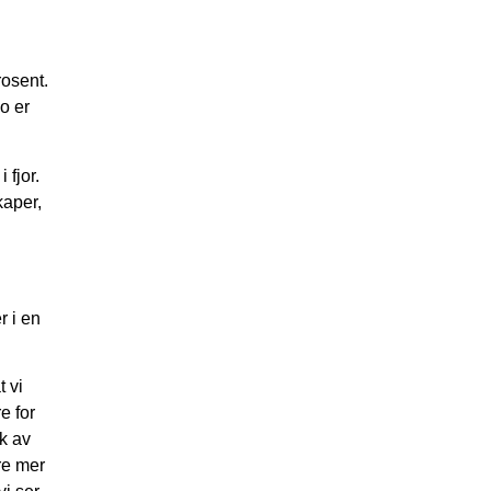
i
rosent.
o er
 fjor.
kaper,
r i en
t vi
e for
uk av
ære mer