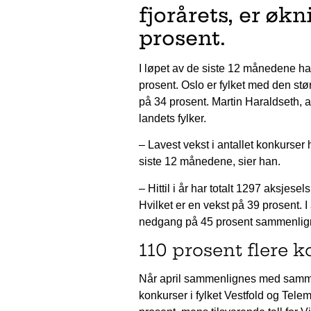
fjorårets, er øk
prosent.
I løpet av de siste 12 månedene ha
prosent. Oslo er fylket med den st
på 34 prosent. Martin Haraldseth, an
landets fylker.
– Lavest vekst i antallet konkurser
siste 12 månedene, sier han.
– Hittil i år har totalt 1297 aksjese
Hvilket er en vekst på 39 prosent. 
nedgang på 45 prosent sammenlignet
110 prosent flere 
Når april sammenlignes med samme per
konkurser i fylket Vestfold og Tel