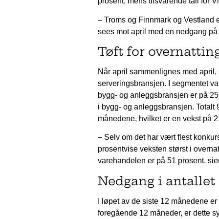
prosent, mens tilsvarende tall for 
– Troms og Finnmark og Vestland er
sees mot april med en nedgang på 2
Tøft for overnattin
Når april sammenlignes med april, 
serveringsbransjen. I segmentet va
bygg- og anleggsbransjen er på 25 
i bygg- og anleggsbransjen. Totalt 
månedene, hvilket er en vekst på 2
– Selv om det har vært flest konku
prosentvise veksten størst i overna
varehandelen er på 51 prosent, sie
Nedgang i antallet
I løpet av de siste 12 månedene er
foregående 12 måneder, er dette 