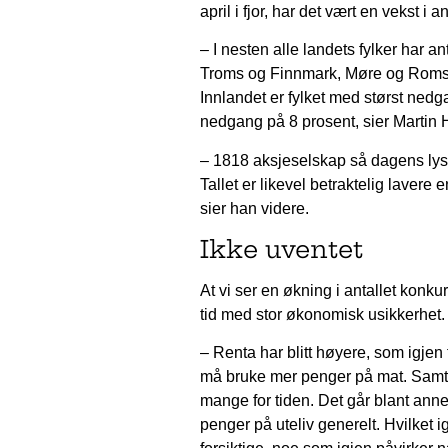
april i fjor, har det vært en vekst i 
– I nesten alle landets fylker har a
Troms og Finnmark, Møre og Romsda
Innlandet er fylket med størst nedg
nedgang på 8 prosent, sier Martin 
– 1818 aksjeselskap så dagens lys i
Tallet er likevel betraktelig lavere 
sier han videre.
Ikke uventet
At vi ser en økning i antallet konku
tid med stor økonomisk usikkerhet.
– Renta har blitt høyere, som igjen f
må bruke mer penger på mat. Samtidi
mange for tiden. Det går blant anne
penger på uteliv generelt. Hvilket i