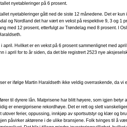
antallet nyetableringer på 6 prosent.
ntallet nyetableringer gått ned de siste 12 månedene. Det er kun 
l og Nordland det har vært en vekst på respektive 9, 3 og 1 p
ang med 12 prosent, etterfulgt av Trøndelag med 8 prosent. I Osl
Haraldseth.
 april. Hvilket er en vekst på 6 prosent sammenlignet med april i
enn i april for to år siden, da det ble registrert 2523 nye aksjesels
rser er ifølge Martin Haraldseth ikke veldig overraskende, da vi e
ører til dyrere lån. Matprisene har blitt høyere, som igjen betyr a
g er energiprisene rekordhøye. Det er rett og slett vanskeliger
t utover ferier, oppussing, innkjøp av sportsutstyr og klær og br
gjen påvirker aktørene i de ulike bransjene. Folk tvinges til å v