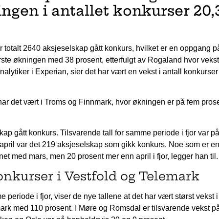
ningen i antallet konkurser 20,
r totalt 2640 aksjeselskap gått konkurs, hvilket er en oppgang p
ørste økningen med 38 prosent, etterfulgt av Rogaland hvor veks
alytiker i Experian, sier det har vært en vekst i antall konkurser 
 har det vært i Troms og Finnmark, hvor økningen er på fem pros
lskap gått konkurs. Tilsvarende tall for samme periode i fjor var p
I april var det 219 aksjeselskap som gikk konkurs. Noe som er e
 med mars, men 20 prosent mer enn april i fjor, legger han til.
konkurser i Vestfold og Telemark
iode i fjor, viser de nye tallene at det har vært størst vekst i 
emark med 110 prosent. I Møre og Romsdal er tilsvarende vekst p