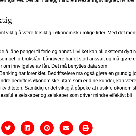
ringslivet. Det blir i tillegg mindre investeringsvillighet, hvilket 
ktig
emt viktig å være forsiktig i økonomisk urolige tider. Med det me
e å låne penger til ferie og annet. Hvilket kan bli ekstremt dyrt
sempel forbrukslån. Långivere har et stort ansvar, og må gjøre 
er om innvilgelse av lån. Det må benyttes data som
Banking har forenklet. Bedriftseiere må også gjøre en grundig j
. Andre bedrifters økonomiske uføre som er dine kunder, kan være
 likviditeten. Samtidig er det viktig å påpeke at i usikre økonomi
sessfulle selskaper og selskaper som driver mindre effektivt bli