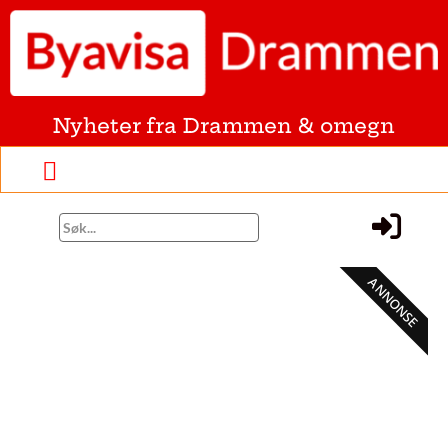
Nyheter fra Drammen & omegn
ANNONSE