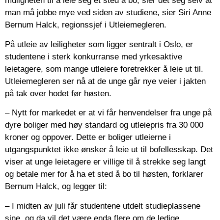
muligheten til å leie seg et sted å bo, sier det seg selv at
man må jobbe mye ved siden av studiene, sier Siri Anne
Bernum Halck, regionssjef i Utleiemegleren.
På utleie av leiligheter som ligger sentralt i Oslo, er
studentene i sterk konkurranse med yrkesaktive
leietagere, som mange utleiere foretrekker å leie ut til.
Utleiemegleren ser nå at de unge går nye veier i jakten
på tak over hodet før høsten.
– Nytt for markedet er at vi får henvendelser fra unge på
dyre boliger med høy standard og utleiepris fra 30 000
kroner og oppover. Dette er boliger utleierne i
utgangspunktet ikke ønsker å leie ut til bofellesskap. Det
viser at unge leietagere er villige til å strekke seg langt
og betale mer for å ha et sted å bo til høsten, forklarer
Bernum Halck, og legger til:
– I midten av juli får studentene utdelt studieplassene
sine, og da vil det være enda flere om de ledige