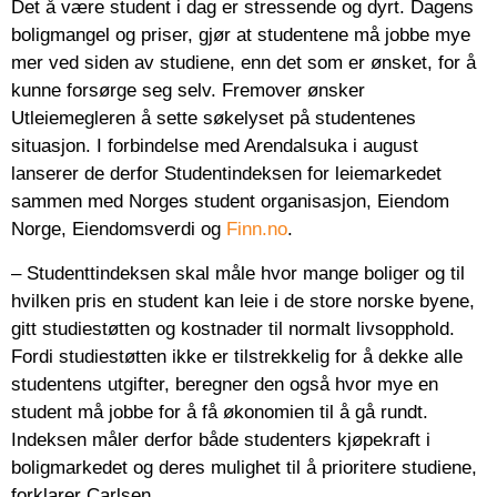
Det å være student i dag er stressende og dyrt. Dagens
boligmangel og priser, gjør at studentene må jobbe mye
mer ved siden av studiene, enn det som er ønsket, for å
kunne forsørge seg selv. Fremover ønsker
Utleiemegleren å sette søkelyset på studentenes
situasjon. I forbindelse med Arendalsuka i august
lanserer de derfor Studentindeksen for leiemarkedet
sammen med Norges student organisasjon, Eiendom
Norge, Eiendomsverdi og
Finn.no
.
– Studenttindeksen skal måle hvor mange boliger og til
hvilken pris en student kan leie i de store norske byene,
gitt studiestøtten og kostnader til normalt livsopphold.
Fordi studiestøtten ikke er tilstrekkelig for å dekke alle
studentens utgifter, beregner den også hvor mye en
student må jobbe for å få økonomien til å gå rundt.
Indeksen måler derfor både studenters kjøpekraft i
boligmarkedet og deres mulighet til å prioritere studiene,
forklarer Carlsen.