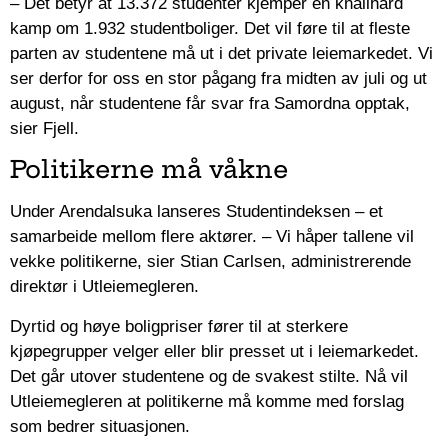
– Det betyr at 13.372 studenter kjemper en knallhard
kamp om 1.932 studentboliger. Det vil føre til at fleste
parten av studentene må ut i det private leiemarkedet. Vi
ser derfor for oss en stor pågang fra midten av juli og ut
august, når studentene får svar fra Samordna opptak,
sier Fjell.
Politikerne må våkne
Under Arendalsuka lanseres Studentindeksen – et
samarbeide mellom flere aktører. – Vi håper tallene vil
vekke politikerne, sier Stian Carlsen, administrerende
direktør i Utleiemegleren.
Dyrtid og høye boligpriser fører til at sterkere
kjøpegrupper velger eller blir presset ut i leiemarkedet.
Det går utover studentene og de svakest stilte. Nå vil
Utleiemegleren at politikerne må komme med forslag
som bedrer situasjonen.