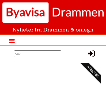
Nyheter fra Drammen & omegn
ANNONSE