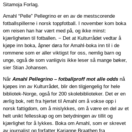
Sitamoja Forlag.
Amahl “Pelle” Pellegrino er en av de mestscorende
fotballspillerne i norsk toppfotball. I november kom boka
om reisen han har vært med på, og ikke minst:
kjærligheten til fotballen. − Det at Kulturrådet vedtar å
kjøpe inn boka, åpner døra for Amahl-boka inn til i de
rommene som er aller viktigst for oss, nemlig barn og
unge, også de som vanligvis ikke leser så mange bøker,
sier Stian Johansen.
Når
Amahl Pellegrino – fotballproff mot alle odds
nå
kjøpes inn av Kulturrådet, blir den tilgjengelig for hele
bibliotek-Norge, også for 200 skolebiblioteker. Det er en
ærlig bok, rett fra hjertet til Amahl om å vokse opp i
norsk fattigdom, om å mislykkes, om å være en del av et
helt unikt fellesskap og om betydningen av tillit og
kjærlighet for å lykkes. Boka om Amahl, som er skrevet
av journalist og forfatter Karianne Braathen fra