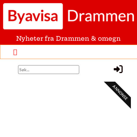
Nyheter fra Drammen & omegn
ANNONSE