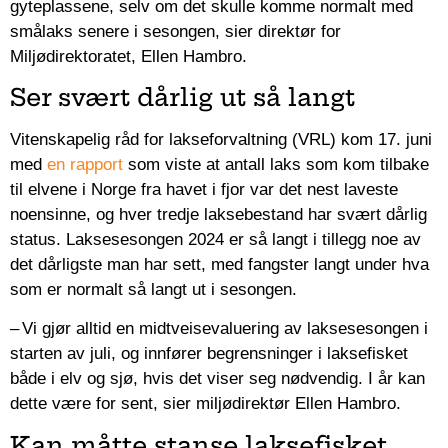
gyteplassene, selv om det skulle komme normalt med
smålaks senere i sesongen, sier direktør for
Miljødirektoratet, Ellen Hambro.
Ser svært dårlig ut så langt
Vitenskapelig råd for lakseforvaltning (VRL) kom 17. juni
med
en rapport
som viste at antall laks som kom tilbake
til elvene i Norge fra havet i fjor var det nest laveste
noensinne, og hver tredje laksebestand har svært dårlig
status. Laksesesongen 2024 er så langt i tillegg noe av
det dårligste man har sett, med fangster langt under hva
som er normalt så langt ut i sesongen.
– Vi gjør alltid en midtveisevaluering av laksesesongen i
starten av juli, og innfører begrensninger i laksefisket
både i elv og sjø, hvis det viser seg nødvendig. I år kan
dette være for sent, sier miljødirektør Ellen Hambro.
Kan måtte stanse laksefisket