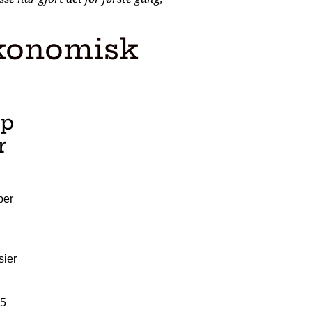
økonomisk
lp
r
ber
sier
,5