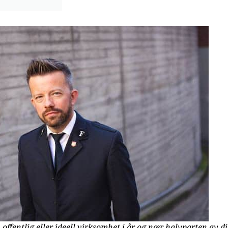
ffentlig eller ideell virksomhet i år og nær halvparten av dis