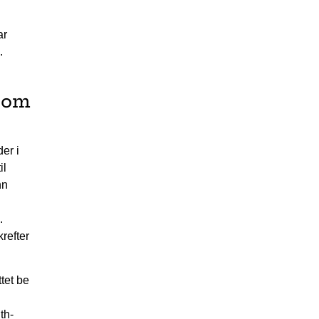
ar
.
r om
er i
il
nn
.
refter
ttet be
th-