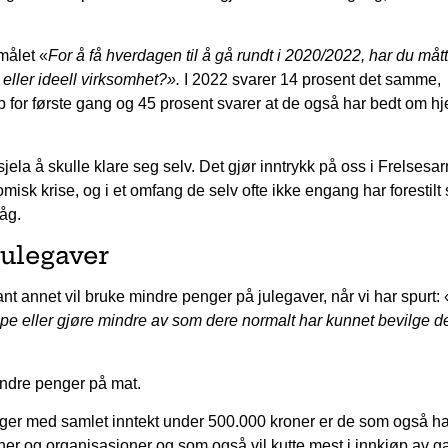
målet «
For å få hverdagen til å gå rundt i 2020/2022, har du måt
 eller ideell virksomhet?».
I 2022 svarer 14 prosent det samme,
 for første gang og 45 prosent svarer at de også har bedt om hj
sjela å skulle klare seg selv. Det gjør inntrykk på oss i Frelses
omisk krise, og i et omfang de selv ofte ikke engang har forestilt 
åg.
ulegaver
ant annet vil bruke mindre penger på julegaver, når vi har spurt:
e eller gjøre mindre av som dere normalt har kunnet bevilge der
indre penger på mat.
ger med samlet inntekt under 500.000 kroner er de som også ha
nner og organisasjoner og som også vil kutte mest i innkjøp av g