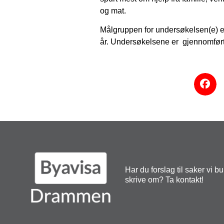
og mat.
Målgruppen for undersøkelsen(e) er
år. Undersøkelsene er gjennomført 
Har du forslag til saker vi b
skrive om? Ta kontakt!