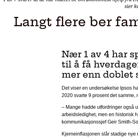
sier 
Langt flere ber f
Nær 1 av 4 har s
til å få hverdage
mer enn doblet 
Det viser en undersøkelse Ipsos ha
2020 svarte 9 prosent det samme, m
– Mange hadde utfordringer også und
arbeidsledighet, men en historisk hø
kommunikasjonssjef Geir Smith-So
Kjerneinflasjonen slår stadige nye 