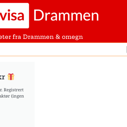
eter fra Drammen & omegn
kr
. Registrert
aktør (ingen