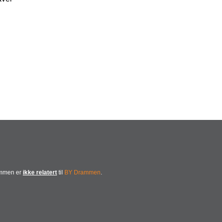
ammen er
ikke relatert
til
BY Drammen
.