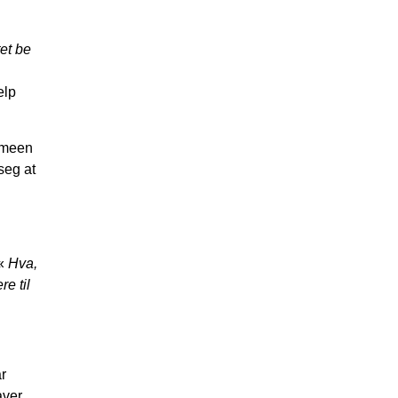
tet be
elp
armeen
seg at
 «
Hva,
e til
r
aver