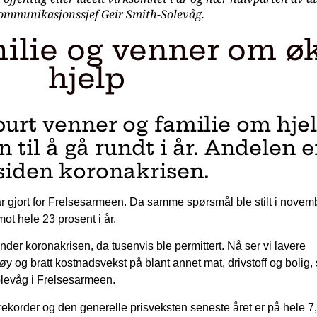
kommunikasjonssjef Geir Smith-Solevåg.
amilie og venner om 
hjelp
purt venner og familie om hje
n til å gå rundt i år. Andelen e
siden koronakrisen.
r gjort for Frelsesarmeen. Da samme spørsmål ble stilt i novem
ot hele 23 prosent i år.
er koronakrisen, da tusenvis ble permittert. Nå ser vi lavere
y og bratt kostnadsvekst på blant annet mat, drivstoff og bolig, 
levåg i Frelsesarmeen.
rekorder og den generelle prisveksten seneste året er på hele 7