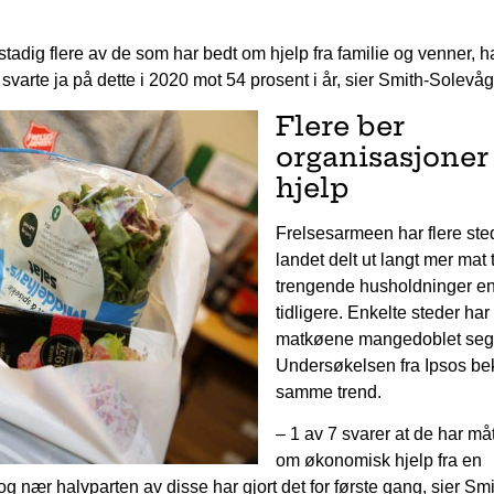
tadig flere av de som har bedt om hjelp fra familie og venner, h
t svarte ja på dette i 2020 mot 54 prosent i år, sier Smith-Solevåg
Flere ber
organisasjone
hjelp
Frelsesarmeen har flere sted
landet delt ut langt mer mat t
trengende husholdninger e
tidligere. Enkelte steder har
matkøene mangedoblet seg
Undersøkelsen fra Ipsos bek
samme trend.
– 1 av 7 svarer at de har må
om økonomisk hjelp fra en
r og nær halvparten av disse har gjort det for første gang, sier Smi