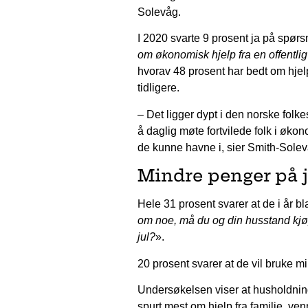
Solevåg.
I 2020 svarte 9 prosent ja på spørs
om økonomisk hjelp fra en offentlig
hvorav 48 prosent har bedt om hjelp
tidligere.
– Det ligger dypt i den norske folke
å daglig møte fortvilede folk i økon
de kunne havne i, sier Smith-Solev
Mindre penger på j
Hele 31 prosent svarer at de i år bl
om noe, må du og din husstand kjøp
jul?
».
20 prosent svarer at de vil bruke m
Undersøkelsen viser at husholdnin
spurt mest om hjelp fra familie, ve