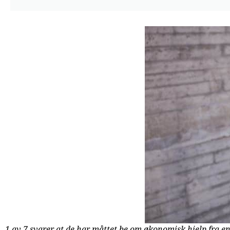
1 av 7 svarer at de har måttet be om økonomisk hjelp fra en o