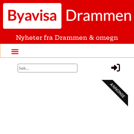
Nyheter fra Drammen & omegn
ANNONSE