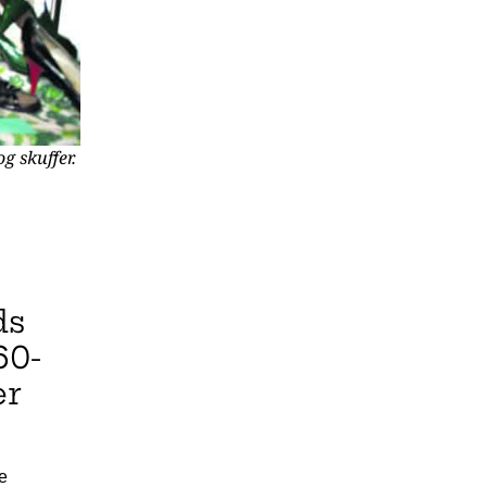
g skuffer.
ds
60-
er
e