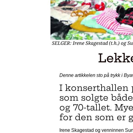
SELGER: Irene Skagestad (t.h.) og Su
Lekke
Denne artikkelen sto på trykk i By
I konserthallen
som solgte både 
og 70-tallet. My
for den som er
Irene Skagestad og venninnen Sunn