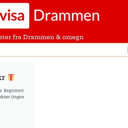
eter fra Drammen & omegn
kr
. Registrert
aktør (ingen