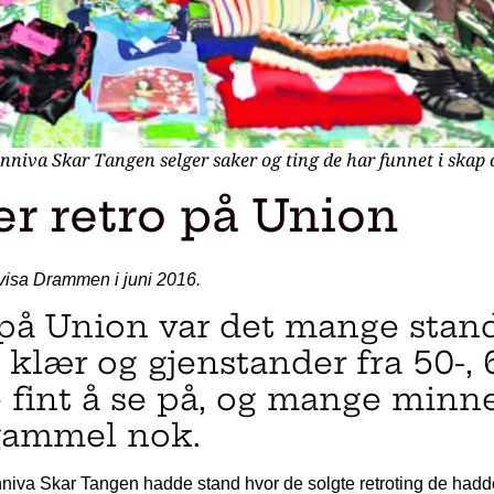
nniva Skar Tangen selger saker og ting de har funnet i skap o
r retro på Union
avisa Drammen i juni 2016.
 på Union var det mange stan
klær og gjenstander fra 50-, 
e fint å se på, og mange minn
 gammel nok.
iva Skar Tangen hadde stand hvor de solgte retroting de hadd