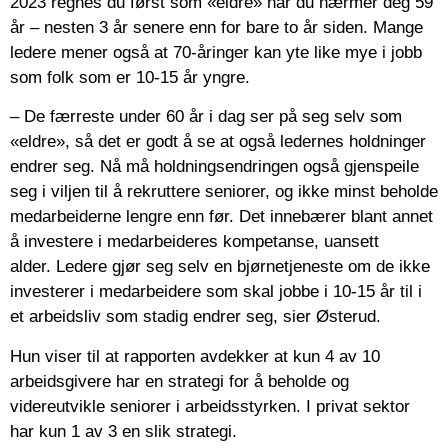
2023 regnes du først som «eldre» når du nærmer deg 59
år – nesten 3 år senere enn for bare to år siden. Mange
ledere mener også at 70-åringer kan yte like mye i jobb
som folk som er 10-15 år yngre.
– De færreste under 60 år i dag ser på seg selv som
«eldre», så det er godt å se at også ledernes holdninger
endrer seg. Nå må holdningsendringen også gjenspeile
seg i viljen til å rekruttere seniorer, og ikke minst beholde
medarbeiderne lengre enn før. Det innebærer blant annet
å investere i medarbeideres kompetanse, uansett
alder. Ledere gjør seg selv en bjørnetjeneste om de ikke
investerer i medarbeidere som skal jobbe i 10-15 år til i
et arbeidsliv som stadig endrer seg, sier Østerud.
Hun viser til at rapporten avdekker at kun 4 av 10
arbeidsgivere har en strategi for å beholde og
videreutvikle seniorer i arbeidsstyrken. I privat sektor
har kun 1 av 3 en slik strategi.