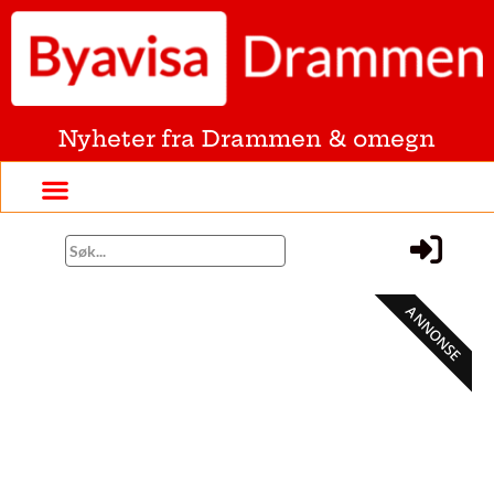
Nyheter fra Drammen & omegn
ANNONSE