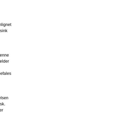
nlignet
 sink
Denne
jelder
befales
elsen
sk.
er