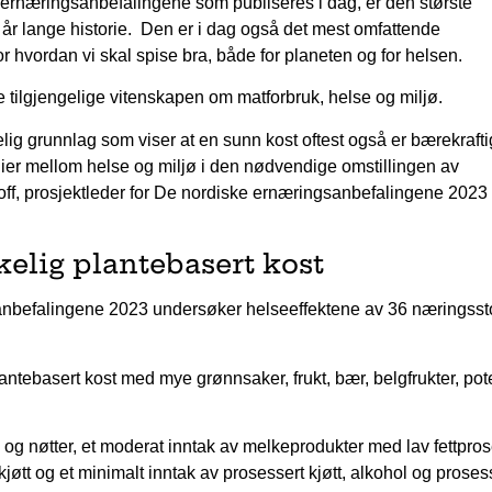
ernæringsanbefalingene som publiseres i dag, er den største
0 år lange historie. Den er i dag også det mest omfattende
or hvordan vi skal spise bra, både for planeten og for helsen.
tilgjengelige vitenskapen om matforbruk, helse og miljø.
elig grunnlag som viser at en sunn kost oftest også er bærekrafti
er mellom helse og miljø i den nødvendige omstillingen av
off, prosjektleder for De nordiske ernæringsanbefalingene 2023
elig plantebasert kost
nbefalingene 2023 undersøker helseeffektene av 36 næringssto
ntebasert kost med mye grønnsaker, frukt, bær, belgfrukter, pot
k og nøtter, et moderat inntak av melkeprodukter med lav fettpros
jøtt og et minimalt inntak av prosessert kjøtt, alkohol og proses