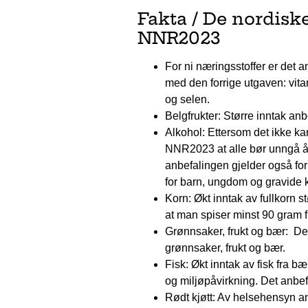
Fakta / De nordisk
NNR2023
For ni næringsstoffer er det 
med den forrige utgaven: vitam
og selen.
Belgfrukter: Større inntak anb
Alkohol: Ettersom det ikke ka
NNR2023 at alle bør unngå å 
anbefalingen gjelder også for
for barn, ungdom og gravide k
Korn: Økt inntak av fullkorn 
at man spiser minst 90 gram f
Grønnsaker, frukt og bær: Det
grønnsaker, frukt og bær.
Fisk: Økt inntak av fisk fra 
og miljøpåvirkning. Det anbef
Rødt kjøtt: Av helsehensyn an