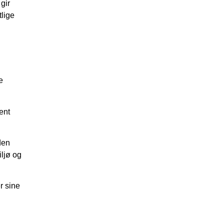
gir
tlige
e
ent
 den
iljø og
r sine