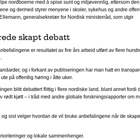
hjelpe nordboerne med å spise sunt og miljøvennlig, ettersom den 
dene og dermed styrer menyene i skoler, sykehus og andre offen
 Ellemann, generalsekretær for Nordisk ministerråd, som utgir
rede skapt debatt
falingene er resultatet av fire års arbeid utført av flere hundr
.
andarder, og i forkant av publiseringen har man hatt en transpar
ute på offentlig høring i åtte uker.
gen blitt debattert flittig i flere nordiske land, blant annet fordi
v rødt kjøtt – i tråd med andre globale forskningsrapporter om m
 og sist velger hvordan de vil bruke anbefalingene når de skape
prioriteringer og lokale sammenhenger.