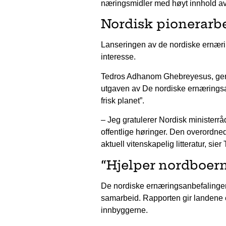
næringsmidler med høyt innhold av f
Nordisk pionerarb
Lanseringen av de nordiske ernærin
interesse.
Tedros Adhanom Ghebreyesus, gene
utgaven av De nordiske ernæringsa
frisk planet”.
– Jeg gratulerer Nordisk minister
offentlige høringer. Den overordnede
aktuell vitenskapelig litteratur, s
“Hjelper nordboern
De nordiske ernæringsanbefalingene 
samarbeid. Rapporten gir landene e
innbyggerne.