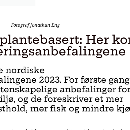
Fotograf Jonathan Eng
 plantebasert: Her 
æringsanbefalingene
e nordiske
lingene 2023. For første gang
itenskapelige anbefalinger fo
ljø, og de foreskriver et mer
thold, mer fisk og mindre kjø