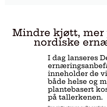
Mindre kjøtt, mer
nordiske ern
I dag lanseres D
ernæringsanbefa
inneholder de v
både helse og mi
plantebasert kos
på tallerkenen.