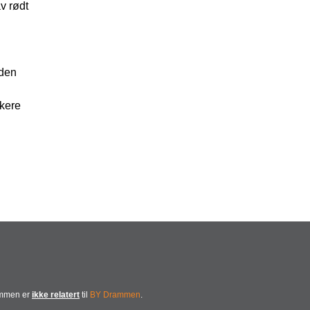
v rødt
 den
skere
ammen er
ikke relatert
til
BY Drammen
.