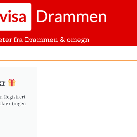
eter fra Drammen & omegn
kr
. Registrert
aktør (ingen