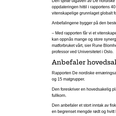
Den sjette utgaven av De nordiske 
oppdateringen hittil i rapportens 4
vitenskapelige grunnlaget globalt f
Anbefalingene bygger på den beste 
– Med rapporten får vi et vitenskap
kan oppnås mange og store synergi
matforbruket vårt, sier Rune Blomh
professor ved Universitetet i Oslo.
Anbefaler hovedsak
Rapporten De nordiske ernæringsa
og 15 matgrupper.
Den foreskriver en hovedsakelig pla
fullkorn.
Den anbefaler et stort inntak av fis
en begrenset mengde rødt og hvitt k