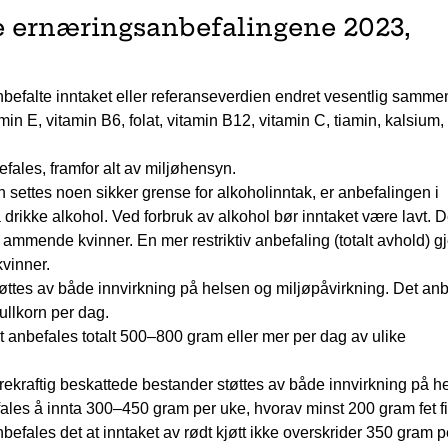
e ernæringsanbefalingene 2023,
anbefalte inntaket eller referanseverdien endret vesentlig samme
in E, vitamin B6, folat, vitamin B12, vitamin C, tiamin, kalsium,
efales, framfor alt av miljøhensyn.
n settes noen sikker grense for alkoholinntak, er anbefalingen i
drikke alkohol. Ved forbruk av alkohol bør inntaket være lavt. 
 ammende kvinner. En mer restriktiv anbefaling (totalt avhold) g
vinner.
støttes av både innvirkning på helsen og miljøpåvirkning. Det an
ullkorn per dag.
 anbefales totalt 500–800 gram eller mer per dag av ulike
bærekraftig beskattede bestander støttes av både innvirkning på h
ales å innta 300–450 gram per uke, hvorav minst 200 gram fet fi
befales det at inntaket av rødt kjøtt ikke overskrider 350 gram p