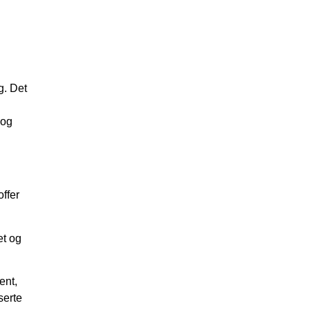
g. Det
 og
ffer
et og
ent,
serte