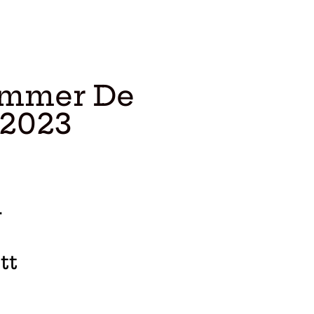
kommer De
 2023
r
tt