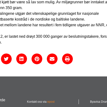
kjøtt bør være så lav som mulig. Av miljøgrunner bør inntaket a
 enn 350 gram.
ingene utgjør det vitenskapelige grunnlaget for nasjonale
baserte kostråd i de nordiske og baltiske landene.
t mellom landene har resultert i fem tidligere utgaver av NNR,
12, er lastet ned drøyt 300 000 ganger av beslutningstakere, for
.
urde
Kontakt oss via
epost
Byavisa Dr