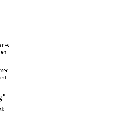
n nye
 en
 med
med
g”
sk