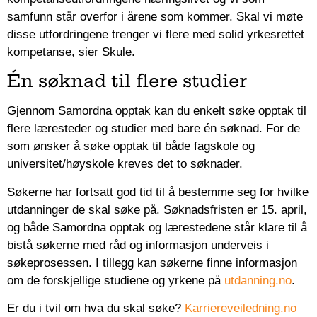
samfunn står overfor i årene som kommer. Skal vi møte
disse utfordringene trenger vi flere med solid yrkesrettet
kompetanse, sier Skule.
Én søknad til flere studier
Gjennom Samordna opptak kan du enkelt søke opptak til
flere læresteder og studier med bare én søknad. For de
som ønsker å søke opptak til både fagskole og
universitet/høyskole kreves det to søknader.
Søkerne har fortsatt god tid til å bestemme seg for hvilke
utdanninger de skal søke på. Søknadsfristen er 15. april,
og både Samordna opptak og lærestedene står klare til å
bistå søkerne med råd og informasjon underveis i
søkeprosessen. I tillegg kan søkerne finne informasjon
om de forskjellige studiene og yrkene på
utdanning.no
.
Er du i tvil om hva du skal søke?
Karriereveiledning.no