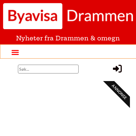
Nyheter fra Drammen & omegn
ANNONSE