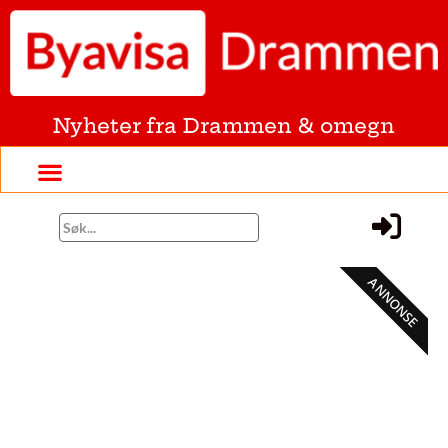
Nyheter fra Drammen & omegn
ANNONSE