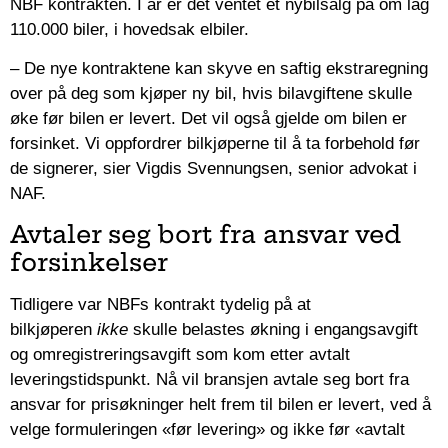
NBF kontrakten. I år er det ventet et nybilsalg på om lag
110.000 biler, i hovedsak elbiler.
– De nye kontraktene kan skyve en saftig ekstraregning
over på deg som kjøper ny bil, hvis bilavgiftene skulle
øke før bilen er levert. Det vil også gjelde om bilen er
forsinket. Vi oppfordrer bilkjøperne til å ta forbehold før
de signerer, sier Vigdis Svennungsen, senior advokat i
NAF.
Avtaler seg bort fra ansvar ved
forsinkelser
Tidligere var NBFs kontrakt tydelig på at
bilkjøperen
ikke
skulle belastes økning i engangsavgift
og omregistreringsavgift som kom etter avtalt
leveringstidspunkt. Nå vil bransjen avtale seg bort fra
ansvar for prisøkninger helt frem til bilen er levert, ved å
velge formuleringen «før levering» og ikke før «avtalt