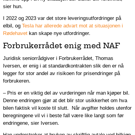
sier hun.
I 2022 og 2023 var det store leveringsutfordringer på
elbil, og
Tesla har allerede advart mot at situasjonen i
Rødehavet
kan skape nye utfordringer.
Forbrukerrådet enig med NAF
Juridisk seniorrådgiver i Forbrukerrådet, Thomas
Iversen, er enig i at standardkontrakten slik den er nå
legger for stor andel av risikoen for prisendringer på
forbrukeren.
– Pris er en viktig del av vurderingen når man kjøper bil.
Denne endringen gjør at det blir stor usikkerhet om hva
bilen faktisk vil koste til slutt. Når avgifter holdes utenfor
beregningene vil vi i beste fall være like langt som før
endringene, sier Iversen.
Han understreker at bruken av skriftlig avtale ved bilkjøp