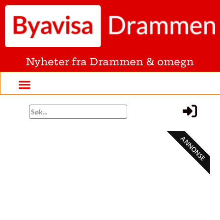
Nyheter fra Drammen & omegn
ANNONSE